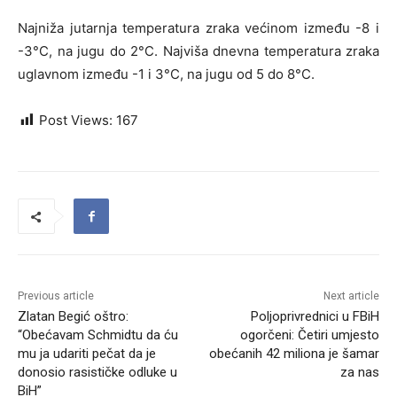
Najniža jutarnja temperatura zraka većinom između -8 i
-3°C, na jugu do 2°C. Najviša dnevna temperatura zraka
uglavnom između -1 i 3°C, na jugu od 5 do 8°C.
Post Views:
167
Previous article
Next article
Zlatan Begić oštro:
Poljoprivrednici u FBiH
“Obećavam Schmidtu da ću
ogorčeni: Četiri umjesto
mu ja udariti pečat da je
obećanih 42 miliona je šamar
donosio rasističke odluke u
za nas
BiH”