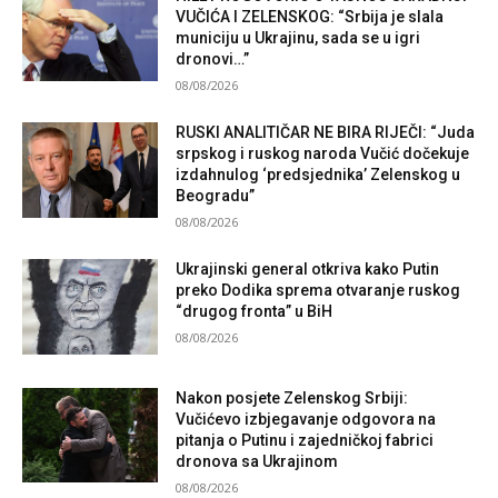
VUČIĆA I ZELENSKOG: “Srbija je slala
municiju u Ukrajinu, sada se u igri
dronovi…”
08/08/2026
RUSKI ANALITIČAR NE BIRA RIJEČI: “Juda
srpskog i ruskog naroda Vučić dočekuje
izdahnulog ‘predsjednika’ Zelenskog u
Beogradu”
08/08/2026
Ukrajinski general otkriva kako Putin
preko Dodika sprema otvaranje ruskog
“drugog fronta” u BiH
08/08/2026
Nakon posjete Zelenskog Srbiji:
Vučićevo izbjegavanje odgovora na
pitanja o Putinu i zajedničkoj fabrici
dronova sa Ukrajinom
08/08/2026