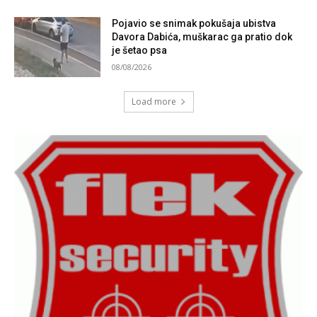
Pojavio se snimak pokušaja ubistva
Davora Dabića, muškarac ga pratio dok
je šetao psa
08/08/2026
Load more