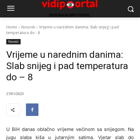
Home
Novosti
Vrijeme u narednim danima: Slab snijeg i pad
temperatura do - 8
Novosti
Vrijeme u narednim danima:
Slab snijeg i pad temperatura
do – 8
27/01/2023
U BiH danas oblačno vrijeme većinom sa snijegom. Na
jugu slaba kiša u jutarnjim satima. Vjetar slab do