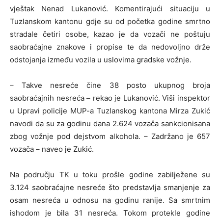
vještak Nenad Lukanović. Komentirajući situaciju u
Tuzlanskom kantonu gdje su od početka godine smrtno
stradale četiri osobe, kazao je da vozači ne poštuju
saobraćajne znakove i propise te da nedovoljno drže
odstojanja između vozila u uslovima gradske vožnje.
– Takve nesreće čine 38 posto ukupnog broja
saobraćajnih nesreća – rekao je Lukanović. Viši inspektor
u Upravi policije MUP-a Tuzlanskog kantona Mirza Zukić
navodi da su za godinu dana 2.624 vozača sankcionisana
zbog vožnje pod dejstvom alkohola. – Zadržano je 657
vozača – naveo je Zukić.
Na području TK u toku prošle godine zabilježene su
3.124 saobraćajne nesreće što predstavlja smanjenje za
osam nesreća u odnosu na godinu ranije. Sa smrtnim
ishodom je bila 31 nesreća. Tokom protekle godine