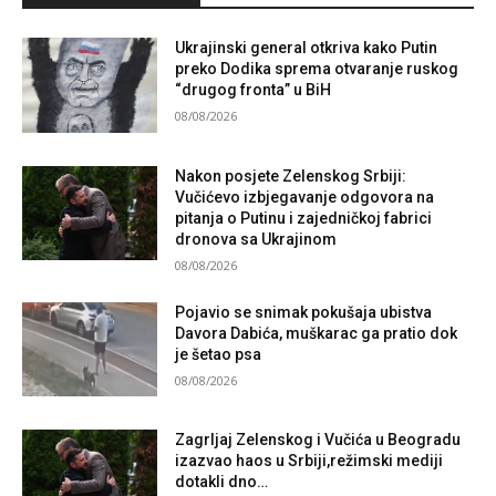
Ukrajinski general otkriva kako Putin
preko Dodika sprema otvaranje ruskog
“drugog fronta” u BiH
08/08/2026
Nakon posjete Zelenskog Srbiji:
Vučićevo izbjegavanje odgovora na
pitanja o Putinu i zajedničkoj fabrici
dronova sa Ukrajinom
08/08/2026
Pojavio se snimak pokušaja ubistva
Davora Dabića, muškarac ga pratio dok
je šetao psa
08/08/2026
Zagrljaj Zelenskog i Vučića u Beogradu
izazvao haos u Srbiji,režimski mediji
dotakli dno…