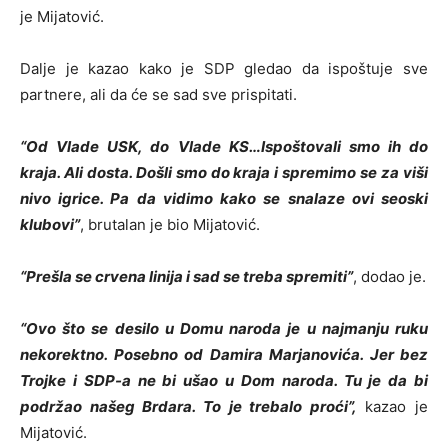
je Mijatović.
Dalje je kazao kako je SDP gledao da ispoštuje sve
partnere, ali da će se sad sve prispitati.
“Od Vlade USK, do Vlade KS…Ispoštovali smo ih do
kraja. Ali dosta. Došli smo do kraja i spremimo se za viši
nivo igrice. Pa da vidimo kako se snalaze ovi seoski
klubovi”
, brutalan je bio Mijatović.
“Prešla se crvena linija i sad se treba spremiti”
, dodao je.
“Ovo što se desilo u Domu naroda je u najmanju ruku
nekorektno. Posebno od Damira Marjanovića. Jer bez
Trojke i SDP-a ne bi ušao u Dom naroda. Tu je da bi
podržao našeg Brdara. To je trebalo proći”,
kazao je
Mijatović.