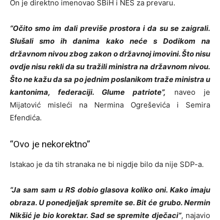
On je direktno imenovao SBiH i NES za prevaru.
“Očito smo im dali previše prostora i da su se zaigrali.
Slušali smo ih danima kako neće s Dodikom na
državnom nivou zbog zakon o državnoj imovini. Što nisu
ovdje nisu rekli da su tražili ministra na državnom nivou.
Što ne kažu da sa po jednim poslanikom traže ministra u
kantonima, federaciji. Glume patriote”,
naveo je
Mijatović misleći na Nermina Ogreševića i Semira
Efendića.
“Ovo je nekorektno”
Istakao je da tih stranaka ne bi nigdje bilo da nije SDP-a.
“Ja sam sam u RS dobio glasova koliko oni. Kako imaju
obraza. U ponedjeljak spremite se. Bit će grubo. Nermin
Nikšić je bio korektar. Sad se spremite dječaci”
, najavio