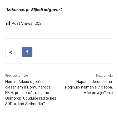
“Izdao nas je. Slijedi odgovor”.
Post Views:
202
Previous article
Next article
Nermin Nikšić ogorčen
Napad u Jerusalemu:
glasanjem u Domu naroda
Poginulo najmanje 7 osoba,
FBiH, poslao oštro pismo
više povrijeđenih
Osmorci: “Ubuduće radite bez
SDP-a, kao Sedmorka””