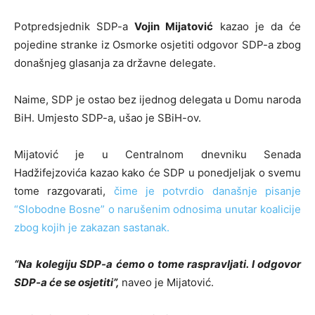
Potpredsjednik SDP-a
Vojin Mijatović
kazao je da će
pojedine stranke iz Osmorke osjetiti odgovor SDP-a zbog
donašnjeg glasanja za državne delegate.
Naime, SDP je ostao bez ijednog delegata u Domu naroda
BiH. Umjesto SDP-a, ušao je SBiH-ov.
Mijatović je u Centralnom dnevniku Senada
Hadžifejzovića kazao kako će SDP u ponedjeljak o svemu
tome razgovarati,
čime je potvrdio današnje pisanje
“Slobodne Bosne” o narušenim odnosima unutar koalicije
zbog kojih je zakazan sastanak.
“Na kolegiju SDP-a ćemo o tome raspravljati. I odgovor
SDP-a će se osjetiti”,
naveo je Mijatović.