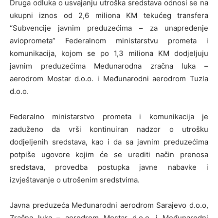
Druga odluka o usvajanju utroška sredstava odnosi se na
ukupni iznos od 2,6 miliona KM tekućeg transfera
“Subvencije javnim preduzećima – za unapređenje
avioprometa” Federalnom ministarstvu prometa i
komunikacija, kojom se po 1,3 miliona KM dodjeljuju
javnim preduzećima Međunarodna zračna luka –
aerodrom Mostar d.o.o. i Međunarodni aerodrom Tuzla
d.o.o.
Federalno ministarstvo prometa i komunikacija je
zaduženo da vrši kontinuiran nadzor o utrošku
dodjeljenih sredstava, kao i da sa javnim preduzećima
potpiše ugovore kojim će se urediti način prenosa
sredstava, provedba postupka javne nabavke i
izvještavanje o utrošenim sredstvima.
Javna preduzeća Međunarodni aerodrom Sarajevo d.o.o,
Zračna luka – aerodrom Mostar d.o.o. i Međunarodni