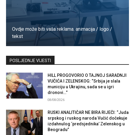
Ovdje može biti vaša reklama. animacija / logo /
tekst
Kontaktirajte nas
POSLJEDNJE VIJESTI
HILL PROGOVORIO O TAJNOJ SARADNJI
VUČIĆA I ZELENSKOG: “Srbija je slala
municiju u Ukrajinu, sada se u igri
dronovi…”
08/08/2026
RUSKI ANALITIČAR NE BIRA RIJEČI: “Juda
srpskog i ruskog naroda Vučić dočekuje
izdahnulog ‘predsjednika’ Zelenskog u
Beogradu”