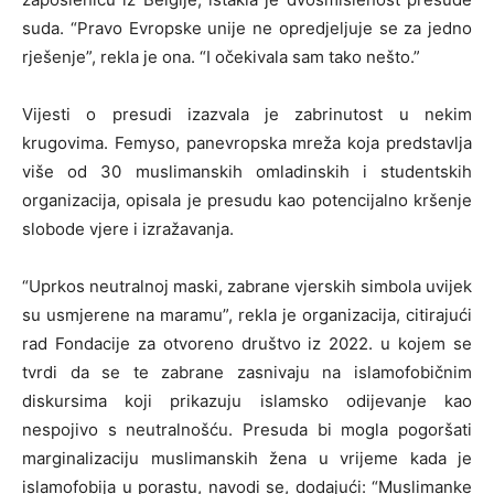
suda. “Pravo Evropske unije ne opredjeljuje se za jedno
rješenje”, rekla je ona. “I očekivala sam tako nešto.”
Vijesti o presudi izazvala je zabrinutost u nekim
krugovima. Femyso, panevropska mreža koja predstavlja
više od 30 muslimanskih omladinskih i studentskih
organizacija, opisala je presudu kao potencijalno kršenje
slobode vjere i izražavanja.
“Uprkos neutralnoj maski, zabrane vjerskih simbola uvijek
su usmjerene na maramu”, rekla je organizacija, citirajući
rad Fondacije za otvoreno društvo iz 2022. u kojem se
tvrdi da se te zabrane zasnivaju na islamofobičnim
diskursima koji prikazuju islamsko odijevanje kao
nespojivo s neutralnošću. Presuda bi mogla pogoršati
marginalizaciju muslimanskih žena u vrijeme kada je
islamofobija u porastu, navodi se, dodajući: “Muslimanke