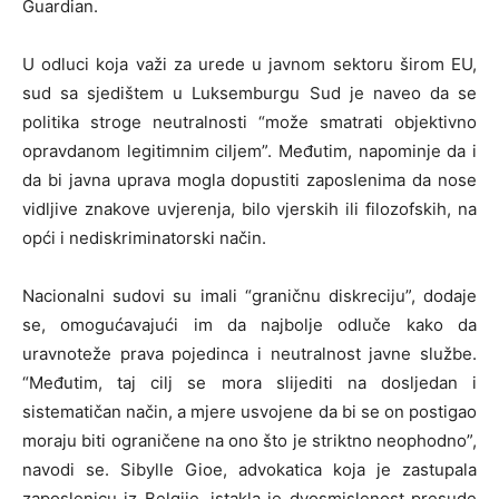
Guardian.
U odluci koja važi za urede u javnom sektoru širom EU,
sud sa sjedištem u Luksemburgu Sud je naveo da se
politika stroge neutralnosti “može smatrati objektivno
opravdanom legitimnim ciljem”. Međutim, napominje da i
da bi javna uprava mogla dopustiti zaposlenima da nose
vidljive znakove uvjerenja, bilo vjerskih ili filozofskih, na
opći i nediskriminatorski način.
Nacionalni sudovi su imali “graničnu diskreciju”, dodaje
se, omogućavajući im da najbolje odluče kako da
uravnoteže prava pojedinca i neutralnost javne službe.
“Međutim, taj cilj se mora slijediti na dosljedan i
sistematičan način, a mjere usvojene da bi se on postigao
moraju biti ograničene na ono što je striktno neophodno”,
navodi se. Sibylle Gioe, advokatica koja je zastupala
zaposlenicu iz Belgije, istakla je dvosmislenost presude