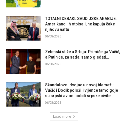
TOTALNI DEBAKL SAUDIJSKE ARABIJE:
Amerikanci ih otpisali, ne kupuju čak ni
njihovu naftu
06/08/2026
Zelenski stiže u Srbiju: Primiće ga Vučić,
a Putin će, za sada, samo gledati…
06/08/2026
Skandalozni dvojac u novoj blamaži:
Vučić i Dodik položili vijence tamo gdje
su srpski avioni pobili srpske civile
06/08/2026
Load more