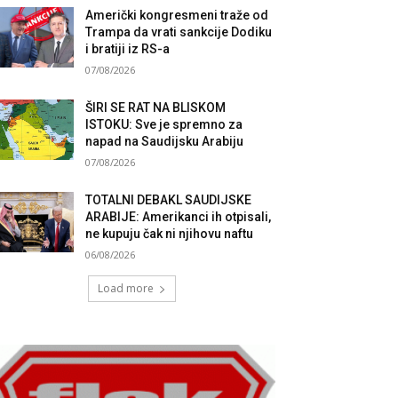
Američki kongresmeni traže od
Trampa da vrati sankcije Dodiku
i bratiji iz RS-a
07/08/2026
ŠIRI SE RAT NA BLISKOM
ISTOKU: Sve je spremno za
napad na Saudijsku Arabiju
07/08/2026
TOTALNI DEBAKL SAUDIJSKE
ARABIJE: Amerikanci ih otpisali,
ne kupuju čak ni njihovu naftu
06/08/2026
Load more