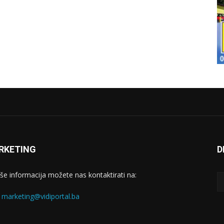
RKETING
D
iše informacija možete nas kontaktirati na:
:
marketing@vidiportal.ba