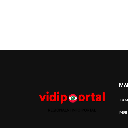
MA
Za v
Mail