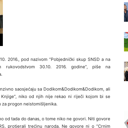
10. 2016., pod nazivom “Pobjednički skup SNSD a na
im rukovodstvom 30.10. 2016. godine”, piše na
a.
ntenzivno saosjećaju sa Dodikom&Dodikom&Dodikom, ali
Knjige”, niko od njih nije rekao ni riječi kojom bi se
 za progon neistomišljenika.
no od tada do danas, o tome niko ne govori. Niti govore
RS, protjerali trećinu naroda. Ne govore ni o “Crnim