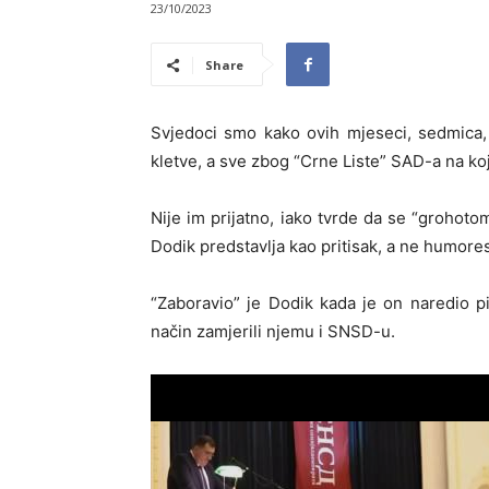
23/10/2023
Share
Svjedoci smo kako ovih mjeseci, sedmic
kletve, a sve zbog “Crne Liste” SAD-a na koj
Nije im prijatno, iako tvrde da se “grohoto
Dodik predstavlja kao pritisak, a ne humoresk
“Zaboravio” je Dodik kada je on naredio pi
način zamjerili njemu i SNSD-u.