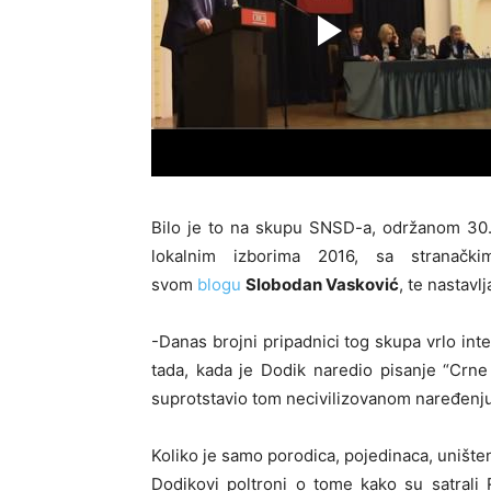
Bilo je to na skupu SNSD-a, održanom 30.
lokalnim izborima 2016, sa stranačk
svom
blogu
Slobodan Vasković
, te nastavlj
-Danas brojni pripadnici tog skupa vrlo i
tada, kada je Dodik naredio pisanje “Crne 
suprotstavio tom necivilizovanom naređenju
Koliko je samo porodica, pojedinaca, unište
Dodikovi poltroni o tome kako su satrali 