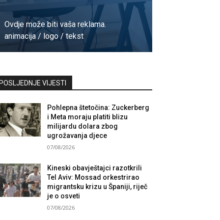
Ovdje može biti vaša reklama.
animacija / logo / tekst
Kontaktirajte nas
POSLJEDNJE VIJESTI
Pohlepna štetočina: Zuckerberg
i Meta moraju platiti blizu
milijardu dolara zbog
ugrožavanja djece
07/08/2026
Kineski obavještajci razotkrili
Tel Aviv: Mossad orkestrirao
migrantsku krizu u Španiji, riječ
je o osveti
07/08/2026