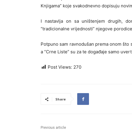
Knjigama” koje svakodnevno dopisuju novi
I nastavlja on sa uništenjem drugih, don
“tradicionalne vrijednosti” njegove porodice
Potpuno sam ravnodušan prema onom što se
a “Crne Liste” su za te događaje samo uverti
Post Views:
270
Share
Previous article