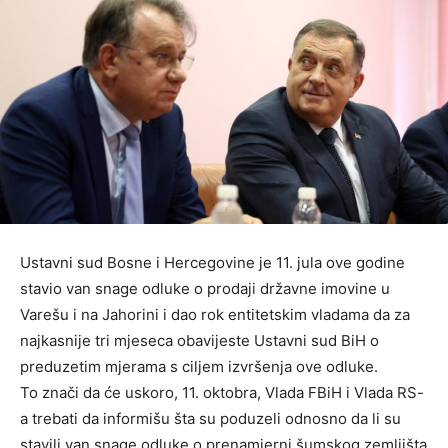
Ustavni sud Bosne i Hercegovine je 11. jula ove godine
stavio van snage odluke o prodaji državne imovine u
Varešu i na Jahorini i dao rok entitetskim vladama da za
najkasnije tri mjeseca obavijeste Ustavni sud BiH o
preduzetim mjerama s ciljem izvršenja ove odluke.
To znači da će uskoro, 11. oktobra, Vlada FBiH i Vlada RS-
a trebati da informišu šta su poduzeli odnosno da li su
stavili van snage odluke o prenamjerni šumskog zemljišta