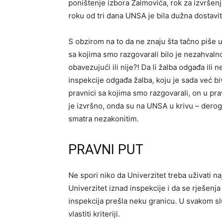
poništenje izbora Zaimovića, rok za izvršenj
roku od tri dana UNSA je bila dužna dostavit
S obzirom na to da ne znaju šta tačno piše 
sa kojima smo razgovarali bilo je nezahvalno
obavezujući ili nije?! Da li žalba odgađa ili
inspekcije odgađa žalba, koju je sada već biv
pravnici sa kojima smo razgovarali, on u p
je izvršno, onda su na UNSA u krivu – derog
smatra nezakonitim.
PRAVNI PUT
Ne spori niko da Univerzitet treba uživati na
Univerzitet iznad inspekcije i da se rješenja m
inspekcija prešla neku granicu. U svakom sluč
vlastiti kriteriji.