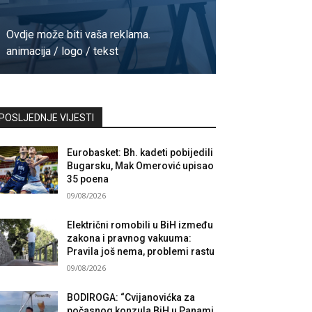
Ovdje može biti vaša reklama.
animacija / logo / tekst
Kontaktirajte nas
POSLJEDNJE VIJESTI
Eurobasket: Bh. kadeti pobijedili
Bugarsku, Mak Omerović upisao
35 poena
09/08/2026
Električni romobili u BiH između
zakona i pravnog vakuuma:
Pravila još nema, problemi rastu
09/08/2026
BODIROGA: “Cvijanovićka za
počasnog konzula BiH u Panami