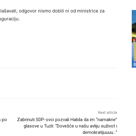
ašavati, odgovor nismo dobili ni od ministrice za
uguraciju.
Next article
a po
Zabrinuti SDP-ovci pozvali Halida da im “namakne”
glasove u Tuzli: “Dovešće u našu avliju suživot i
demokratijuuuu…”