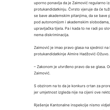
uporno ponavlja da je Zaimović regularno iz
protukandidatkinju. Čvrsto vjeruje da će tužil
se bave akademskim pitanjima, da se bave pr
pod autonomijom i akademskim slobodama, a
upravljačka tijela. Pa i kada to ne radi po s
nema diskriminacija.
Zaimović je imao pravo glasa na sjednici na 
protukandidatkinje Almire Hadžović-Džuvo.
– Zakonom je utvrđeno pravo da se glasa. Od
Zaimović.
S obzirom na to da je konkurs crtan za prore
jer umjetnost izgleda nije na cijeni ove rek
Rješenje Kantonalne inspekcije nismo vidje