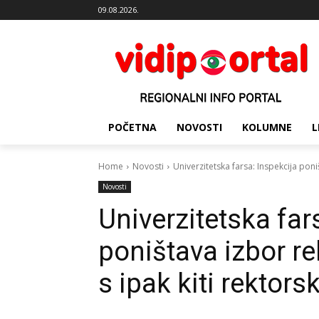
09.08.2026.
POČETNA
NOVOSTI
KOLUMNE
L
Home
Novosti
Univerzitetska farsa: Inspekcija poni
Novosti
Univerzitetska far
poništava izbor re
s ipak kiti rektor