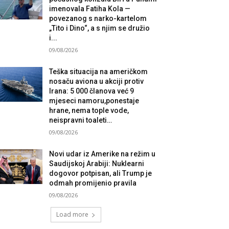
imenovala Fatiha Kola —
povezanog s narko-kartelom
„Tito i Dino“, a s njim se družio
i...
09/08/2026
Teška situacija na američkom
nosaču aviona u akciji protiv
Irana: 5 000 članova već 9
mjeseci namoru,ponestaje
hrane, nema tople vode,
neispravni toaleti…
09/08/2026
Novi udar iz Amerike na režim u
Saudijskoj Arabiji: Nuklearni
dogovor potpisan, ali Trump je
odmah promijenio pravila
09/08/2026
Load more