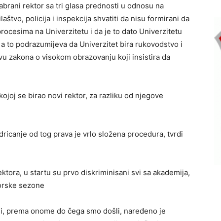
abrani rektor sa tri glasa prednosti u odnosu na
aštvo, policija i inspekcija shvatiti da nisu formirani da
ocesima na Univerzitetu i da je to dato Univerzitetu
 to podrazumijeva da Univerzitet bira rukovodstvo i
lovu zakona o visokom obrazovanju koji insistira da
kojoj se birao novi rektor, za razliku od njegove
ricanje od tog prava je vrlo složena procedura, tvrdi
ktora, u startu su prvo diskriminisani svi sa akademija,
torske sezone
li, prema onome do čega smo došli, naređeno je