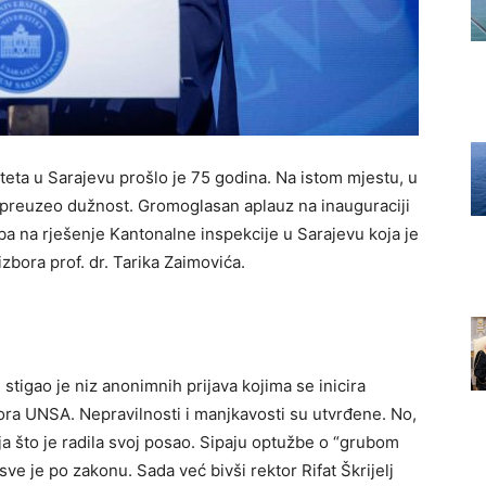
teta u Sarajevu prošlo je 75 godina. Na istom mjestu, u
je preuzeo dužnost. Gromoglasan aplauz na inauguraciji
a na rješenje Kantonalne inspekcije u Sarajevu koja je
zbora prof. dr. Tarika Zaimovića.
tigao je niz anonimnih prijava kojima se inicira
tora UNSA. Nepravilnosti i manjkavosti su utvrđene. No,
ija što je radila svoj posao. Sipaju optužbe o “grubom
sve je po zakonu. Sada već bivši rektor Rifat Škrijelj