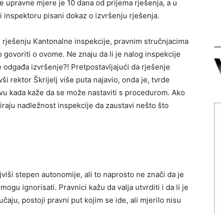
e upravne mjere je 10 dana od prijema rješenja, a u
i inspektoru pisani dokaz o izvršenju rješenja.
u rješenju Kantonalne inspekcije, pravnim stručnjacima
 govoriti o ovome. Ne znaju da li je nalog inspekcije
 ne odgađa izvršenje?! Pretpostavljajući da rješenje
ši rektor Škrijelj više puta najavio, onda je, tvrde
ravu kada kaže da se može nastaviti s procedurom. Ako
iraju nadležnost inspekcije da zaustavi nešto što
jviši stepen autonomije, ali to naprosto ne znači da je
ogu ignorisati. Pravnici kažu da valja utvrditi i da li je
aju, postoji pravni put kojim se ide, ali mjerilo nisu