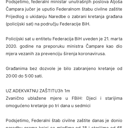
Podsjetimo, federalni ministar unutrašnjih poslova Aljoša
Čampara jučer je uputio Federalnom štabu civilne zaštite
Prijedlog o ukidanju Naredbe o zabrani kretanja građana
(policijski sat) na području Federacije BiH.
Policijski sat u entitetu Federacija BiH uveden je 21. marta
2020. godine na preporuku ministra Čampare kao dio
mjera vezanih za prevenciju širenja koronavirusa.
Građanima bez dozvole je bilo zabranjeno kretanje od
20:00 do 5:00 sati.
UZ ADEKVATNU ZAŠTITU3h 1m
Zvanično ublažene mjere u FBiH: Djeci i starijima
omogućeno kretanje po tri dana u sedmici
Podsjetimo, Federalni štab civilne zaštite danas je donio
naredbu prema kojoj se mlađima od 18 i starijima od 65