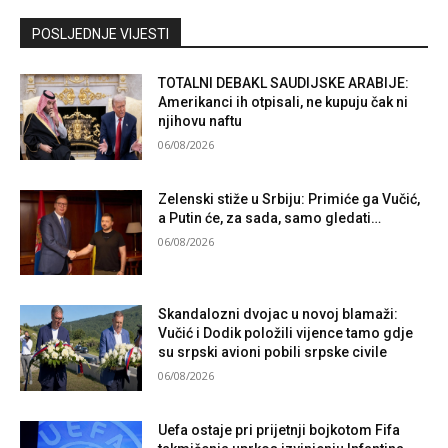
Kontaktirajte nas
POSLJEDNJE VIJESTI
TOTALNI DEBAKL SAUDIJSKE ARABIJE:
Amerikanci ih otpisali, ne kupuju čak ni
njihovu naftu
06/08/2026
Zelenski stiže u Srbiju: Primiće ga Vučić,
a Putin će, za sada, samo gledati…
06/08/2026
Skandalozni dvojac u novoj blamaži:
Vučić i Dodik položili vijence tamo gdje
su srpski avioni pobili srpske civile
06/08/2026
Uefa ostaje pri prijetnji bojkotom Fifa