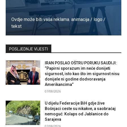
Ovdje može biti vaša reklama. animacija / logo /
tekst
Kontaktirajte nas
POSLJEDNJE VIJESTI
IRAN POSLAO OŠTRU PORUKU SAUDIJI:
“Papirni sporazum im neće donijeti
sigurnost, isto kao što im sigurnost nisu
donijele ni godine dodvoravanja
Amerikancima”
07/08/2026
U dijelu Federacije BiH gdje žive
Bošnjaci ceste su nikakve, a saobraćaj
nemoguć: Kolaps od Jablanice do
Sarajeva
07/08/2026