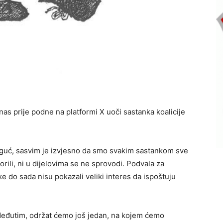
as prije podne na platformi X uoči sastanka koalicije
moguć, sasvim je izvjesno da smo svakim sastankom sve
orili, ni u dijelovima se ne sprovodi. Podvala za
ke do sada nisu pokazali veliki interes da ispoštuju
Međutim, održat ćemo još jedan, na kojem ćemo