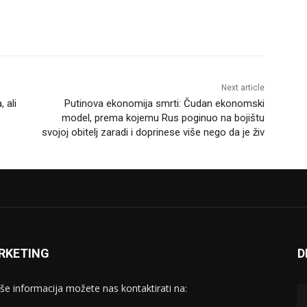
Next article
 ali
Putinova ekonomija smrti: Čudan ekonomski
model, prema kojemu Rus poginuo na bojištu
svojoj obitelj zaradi i doprinese više nego da je živ
RKETING
D
iše informacija možete nas kontaktirati na: