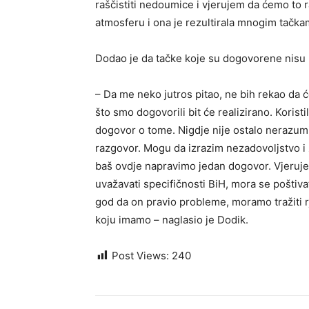
raščistiti nedoumice i vjerujem da ćemo to r
atmosferu i ona je rezultirala mnogim tačka
Dodao je da tačke koje su dogovorene nisu
– Da me neko jutros pitao, ne bih rekao da 
što smo dogovorili bit će realizirano. Koris
dogovor o tome. Nigdje nije ostalo nerazumij
razgovor. Mogu da izrazim nezadovoljstvo i 
baš ovdje napravimo jedan dogovor. Vjeruje
uvažavati specifičnosti BiH, mora se poštiv
god da on pravio probleme, moramo tražiti r
koju imamo – naglasio je Dodik.
Post Views:
240