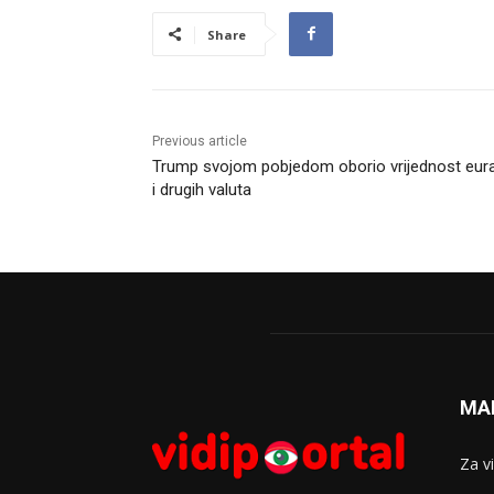
Share
Previous article
Trump svojom pobjedom oborio vrijednost eura,
i drugih valuta
MA
Za v