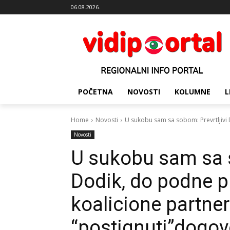
06.08.2026.
POČETNA
NOVOSTI
KOLUMNE
L
Home
Novosti
U sukobu sam sa sobom: Prevrtljivi D
Novosti
U sukobu sam sa s
Dodik, do podne plj
koalicione partner
“postignuti”dogov