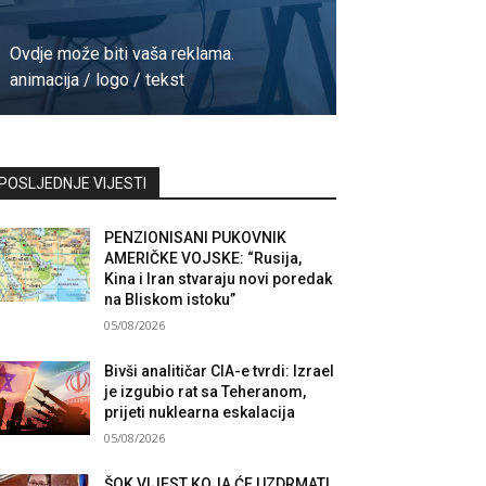
Ovdje može biti vaša reklama.
animacija / logo / tekst
Kontaktirajte nas
POSLJEDNJE VIJESTI
PENZIONISANI PUKOVNIK
AMERIČKE VOJSKE: “Rusija,
Kina i Iran stvaraju novi poredak
na Bliskom istoku”
05/08/2026
Bivši analitičar CIA-e tvrdi: Izrael
je izgubio rat sa Teheranom,
prijeti nuklearna eskalacija
05/08/2026
ŠOK VIJEST KOJA ĆE UZDRMATI