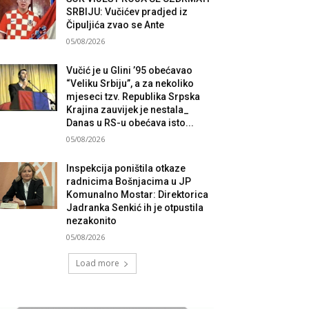
SRBIJU: Vučićev pradjed iz
Čipuljića zvao se Ante
05/08/2026
Vučić je u Glini ’95 obećavao
“Veliku Srbiju”, a za nekoliko
mjeseci tzv. Republika Srpska
Krajina zauvijek je nestala_
Danas u RS-u obećava isto...
05/08/2026
Inspekcija poništila otkaze
radnicima Bošnjacima u JP
Komunalno Mostar: Direktorica
Jadranka Senkić ih je otpustila
nezakonito
05/08/2026
Load more