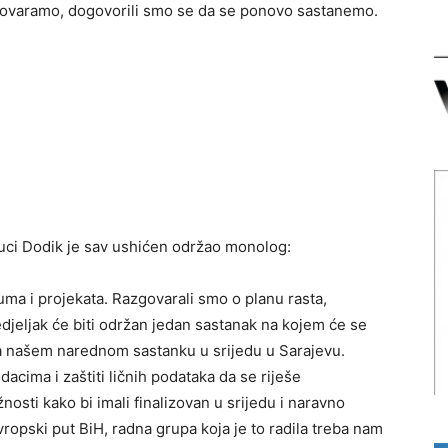
zgovaramo, dogovorili smo se da se ponovo sastanemo.
Luci Dodik je sav ushićen održao monolog:
a i projekata. Razgovarali smo o planu rasta,
edjeljak će biti održan jedan sastanak na kojem će se
na našem narednom sastanku u srijedu u Sarajevu.
cima i zaštiti ličnih podataka da se riješe
sti kako bi imali finalizovan u srijedu i naravno
vropski put BiH, radna grupa koja je to radila treba nam