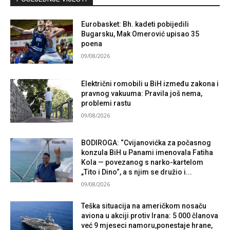
Eurobasket: Bh. kadeti pobijedili
Bugarsku, Mak Omerović upisao 35
poena
09/08/2026
Električni romobili u BiH između zakona i
pravnog vakuuma: Pravila još nema,
problemi rastu
09/08/2026
BODIROGA: “Cvijanovićka za počasnog
konzula BiH u Panami imenovala Fatiha
Kola — povezanog s narko-kartelom
„Tito i Dino“, a s njim se družio i...
09/08/2026
Teška situacija na američkom nosaču
aviona u akciji protiv Irana: 5 000 članova
već 9 mjeseci namoru,ponestaje hrane,