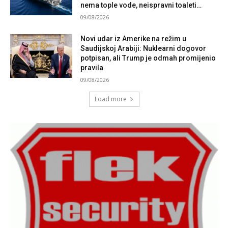
nema tople vode, neispravni toaleti…
09/08/2026
Novi udar iz Amerike na režim u
Saudijskoj Arabiji: Nuklearni dogovor
potpisan, ali Trump je odmah promijenio
pravila
09/08/2026
Load more