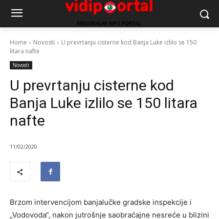
Home
Novosti
U prevrtanju cisterne kod Banja Luke izlilo se 150
litara nafte
Novosti
U prevrtanju cisterne kod
Banja Luke izlilo se 150 litara
nafte
11/02/2020
Brzom intervencijom banjalučke gradske inspekcije i
„Vodovoda“, nakon jutrošnje saobraćajne nesreće u blizini