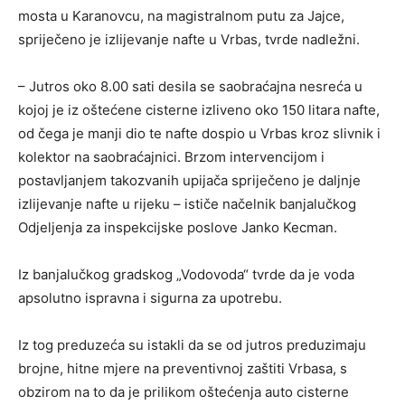
mosta u Karanovcu, na magistralnom putu za Jajce,
spriječeno je izlijevanje nafte u Vrbas, tvrde nadležni.
– Jutros oko 8.00 sati desila se saobraćajna nesreća u
kojoj je iz oštećene cisterne izliveno oko 150 litara nafte,
od čega je manji dio te nafte dospio u Vrbas kroz slivnik i
kolektor na saobraćajnici. Brzom intervencijom i
postavljanjem takozvanih upijača spriječeno je daljnje
izlijevanje nafte u rijeku – ističe načelnik banjalučkog
Odjeljenja za inspekcijske poslove Janko Kecman.
Iz banjalučkog gradskog „Vodovoda“ tvrde da je voda
apsolutno ispravna i sigurna za upotrebu.
Iz tog preduzeća su istakli da se od jutros preduzimaju
brojne, hitne mjere na preventivnoj zaštiti Vrbasa, s
obzirom na to da je prilikom oštećenja auto cisterne