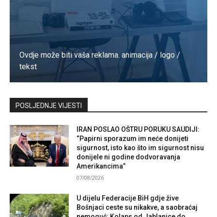
Ovdje može biti vaša reklama. animacija / logo /
tekst
Kontaktirajte nas
POSLJEDNJE VIJESTI
IRAN POSLAO OŠTRU PORUKU SAUDIJI:
“Papirni sporazum im neće donijeti
sigurnost, isto kao što im sigurnost nisu
donijele ni godine dodvoravanja
Amerikancima”
07/08/2026
U dijelu Federacije BiH gdje žive
Bošnjaci ceste su nikakve, a saobraćaj
nemoguć: Kolaps od Jablanice do