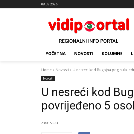
08.08.2026.
POČETNA
NOVOSTI
KOLUMNE
L
Home
Novosti
U nesreći kod Bugojna poginula jed
Novosti
U nesreći kod Bug
povrijeđeno 5 os
23/01/2023