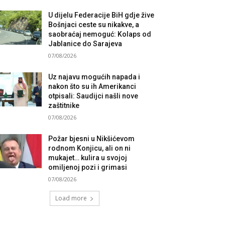
U dijelu Federacije BiH gdje žive
Bošnjaci ceste su nikakve, a
saobraćaj nemoguć: Kolaps od
Jablanice do Sarajeva
07/08/2026
Uz najavu mogućih napada i
nakon što su ih Amerikanci
otpisali: Saudijci našli nove
zaštitnike
07/08/2026
Požar bjesni u Nikšićevom
rodnom Konjicu, ali on ni
mukajet… kulira u svojoj
omiljenoj pozi i grimasi
07/08/2026
Load more