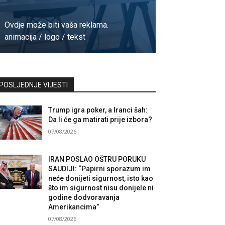
Ovdje može biti vaša reklama.
animacija / logo / tekst
Kontaktirajte nas
POSLJEDNJE VIJESTI
Trump igra poker, a Iranci šah:
Da li će ga matirati prije izbora?
07/08/2026
IRAN POSLAO OŠTRU PORUKU
SAUDIJI: “Papirni sporazum im
neće donijeti sigurnost, isto kao
što im sigurnost nisu donijele ni
godine dodvoravanja
Amerikancima”
07/08/2026