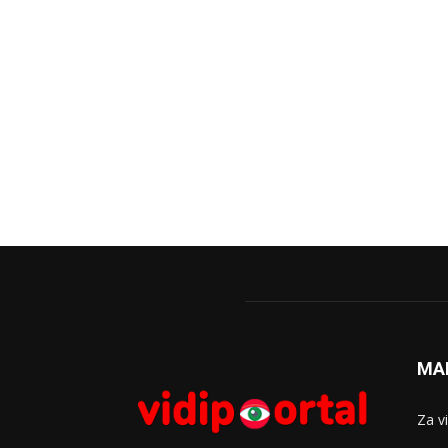
MA
Za v