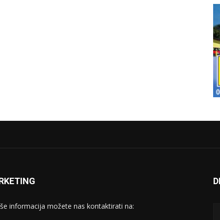
RKETING
D
iše informacija možete nas kontaktirati na: