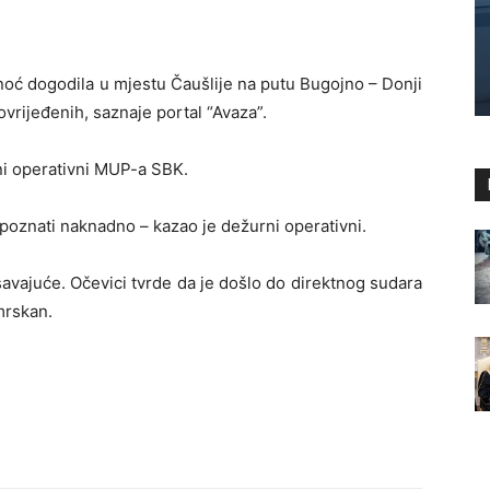
inoć dogodila u mjestu Čaušlije na putu Bugojno – Donji
ovrijeđenih, saznaje portal “Avaza”.
ni operativni MUP-a SBK.
e poznati naknadno – kazao je dežurni operativni.
savajuće. Očevici tvrde da je došlo do direktnog sudara
mrskan.