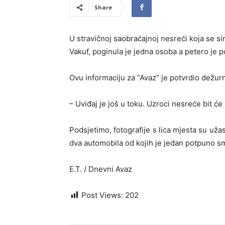
Share
U stravičnoj saobraćajnoj nesreći koja se s
Vakuf, poginula je jedna osoba a petero je p
Ovu informaciju za “Avaz” je potvrdio dežur
– Uviđaj je još u toku. Uzroci nesreće bit ć
Podsjetimo, fotografije s lica mjesta su uža
dva automobila od kojih je jedan potpuno s
E.T. / Dnevni Avaz
Post Views:
202