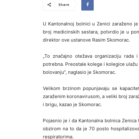
Share
U Kantonalnoj bolnici u Zenici zaraženo j
broj medicinskih sestara, potvrdio je u po
direktor ove ustanove Rasim Skomorac.
„To značajno otežava organizaciju rada i
potrebna. Preostale kolege i kolegice ulažu
bolovanju“, naglasio je Skomorac.
Velikom brzinom popunjavaju se kapacitet
zaraženim koronavirusom, a veliki broj zara
i brigu, kazao je Skomorac.
Pojasnio je i da Kantonalna bolnica Zenica t
obzirom na to da je 70 posto hospitalizova
respiratorima.