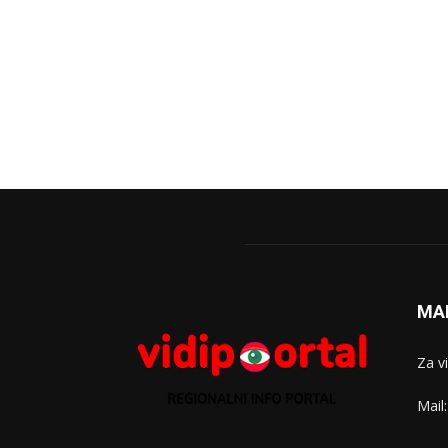
MA
Za v
Mail