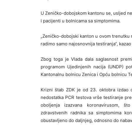
U Zeničko-dobojskom kantonu se, usljed nedo
i pacijenti u bolnicama sa simptomima.
„Zeničko-dobojski kanton u ovom trenutku r
radimo samo najosnovnija testiranja“, kaza
Zbog toga je Vlada dala saglasnost prem
programom Ujedinjenih nacija (UNDP) pot
Kantonalnu bolnicu Zenica i Opću bolnicu T
Krizni štab ZDK je od 23. oktobra izdao
nedostatka PCR testova vrše testiranje pre
oboljenja izazvana koronavirusom, što u
zdravstvenih radnika sa simptomima koro
obustavljeno do daljnjeg, odnosno do naba