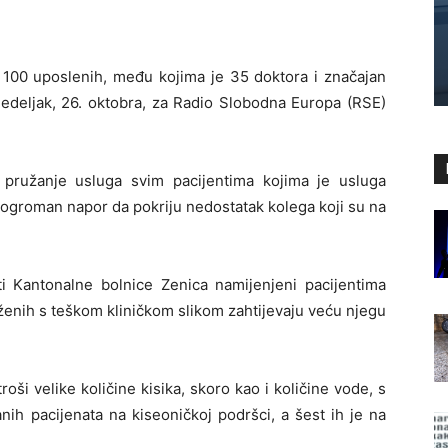
e 100 uposlenih, među kojima je 35 doktora i značajan
nedeljak, 26. oktobra, za Radio Slobodna Europa (RSE)
 pružanje usluga svim pacijentima kojima je usluga
 ogroman napor da pokriju nedostatak kolega koji su na
i Kantonalne bolnice Zenica namijenjeni pacijentima
ženih s teškom kliničkom slikom zahtijevaju veću njegu
roši velike količine kisika, skoro kao i količine vode, s
nih pacijenata na kiseoničkoj podršci, a šest ih je na