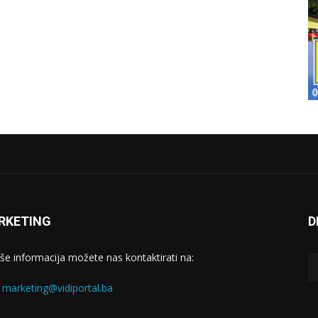
RKETING
D
iše informacija možete nas kontaktirati na:
:
marketing@vidiportal.ba