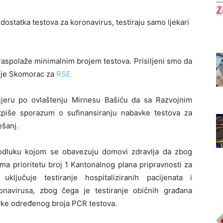
statka testova za koronavirus, testiraju samo ljekari
aspolaže minimalnim brojem testova. Prisiljeni smo da
o je Skomorac za
RSE.
ijeru po ovlaštenju Mirnesu Bašiću da sa Razvojnim
piše sporazum o sufinansiranju nabavke testova za
ešanj.
 odluku kojom se obavezuju domovi zdravlja da zbog
ma prioritetu broj 1 Kantonalnog plana pripravnosti za
ključuje testiranje hospitaliziranih pacijenata i
navirusa, zbog čega je testiranje običnih građana
vke određenog broja PCR testova.