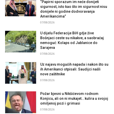
“Papirni sporazum im neće donijeti
sigurnost, isto kao što im sigurnost nisu
donijele ni godine dodvoravanja
Amerikancima”
07/08/2026
U dijelu Federacije BiH gdje žive
Bošnjaci ceste su nikakve, a saobraćaj
nemoguć: Kolaps od Jablanice do
Sarajeva
07/08/2026
Uz najavu mogućih napada i nakon što su
ih Amerikanci otpisali: Saudijci našli
nove zaštitnike
07/08/2026
Požar bjesni u Nikšićevom rodnom
Konjicu, ali on ni mukajet… kulira u svojoj
omiljenoj pozi i grimasi
07/08/2026