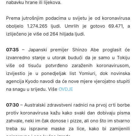
nabavku hrane ili lijekova.
Prema jutrošnjim podacima u svijetu je od koronavirusa
oboljelo 1.274.265 ljudi. Umrlih je gotovo 69.471, a
izliječeno je više od 264 hiljada ljudi.
07:35
– Japanski premijer Shinzo Abe proglasit će
izvanredno stanje u utorak budući da je samo u Tokiju
više od tisuću potvrđeno zaraženih koronavirusom,
izvijestio je u ponedjeljak list Yomiuri, dok novinska
agencija Kyodo navodi da će nove mjere vjerojatno stupiti
na snagu u srijedu. Više
OVDJE
07:30
– Australski zdravstveni radnici na prvoj crti borbe
protiv koronavirusa kažu kako svaki dan dobivaju pisma
zahvale, neki im čak donose i pizze, ali ono što im stvarno
treba su ispravne maske za lice, kako bi zamijenili