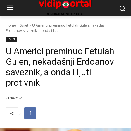
Home
Svijet
U Americi preminuo Fetulah Gulen, nekadašnji
Erdoanov saveznik, a onda i ljuti...
Svijet
U Americi preminuo Fetulah
Gulen, nekadašnji Erdoanov
saveznik, a onda i ljuti
protivnik
21/10/2024