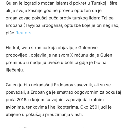
Gulen je izgradio moćan islamski pokret u Turskoj i šire,
ali je svoje kasnije godine proveo optužen da je
organizovao pokušaj puča protiv turskog lidera Tajipa
Erdoana (Tayyipa Erdogana), optužbe koje je on negirao,
piše
Reuters
.
Herkul, web stranica koja objavljuje Gulenove
propovijedi, objavila je na svom X računu da je Gulen
preminuo u nedjelju uveče u bolnici gdje je bio na
liječenju.
Gulen je bio nekadašnji Erdoanov saveznik, ali su se
posvađali, a Erdoan ga je smatrao odgovornim za pokušaj
puča 2016. u kojem su vojnici zapovijedali ratnim
avionima, tenkovima i helikopterima. Oko 250 ljudi je
ubijeno u pokušaju preuzimanja vlasti.