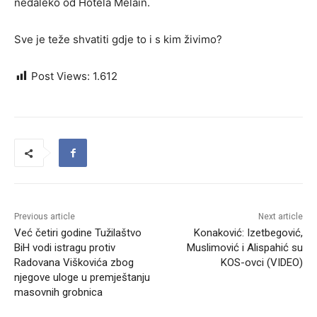
nedaleko od Hotela Melain.
Sve je teže shvatiti gdje to i s kim živimo?
Post Views:
1.612
Previous article
Next article
Već četiri godine Tužilaštvo
Konaković: Izetbegović,
BiH vodi istragu protiv
Muslimović i Alispahić su
Radovana Viškovića zbog
KOS-ovci (VIDEO)
njegove uloge u premještanju
masovnih grobnica