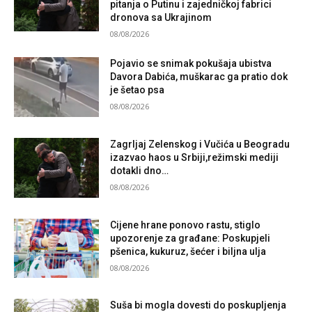
pitanja o Putinu i zajedničkoj fabrici
dronova sa Ukrajinom
08/08/2026
Pojavio se snimak pokušaja ubistva
Davora Dabića, muškarac ga pratio dok
je šetao psa
08/08/2026
Zagrljaj Zelenskog i Vučića u Beogradu
izazvao haos u Srbiji,režimski mediji
dotakli dno…
08/08/2026
Cijene hrane ponovo rastu, stiglo
upozorenje za građane: Poskupjeli
pšenica, kukuruz, šećer i biljna ulja
08/08/2026
Suša bi mogla dovesti do poskupljenja