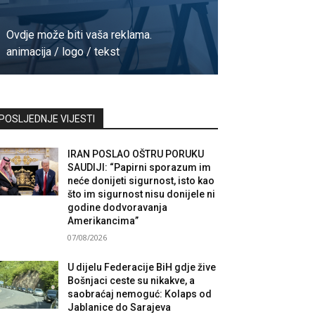
Ovdje može biti vaša reklama.
animacija / logo / tekst
Kontaktirajte nas
POSLJEDNJE VIJESTI
IRAN POSLAO OŠTRU PORUKU
SAUDIJI: “Papirni sporazum im
neće donijeti sigurnost, isto kao
što im sigurnost nisu donijele ni
godine dodvoravanja
Amerikancima”
07/08/2026
U dijelu Federacije BiH gdje žive
Bošnjaci ceste su nikakve, a
saobraćaj nemoguć: Kolaps od
Jablanice do Sarajeva