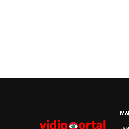
MA
Za v