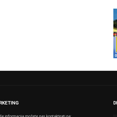
RKETING
D
iše informacija možete nas kontaktirati na: