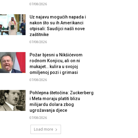
07/08/2026
Uz najavu mogućih napada i
nakon što su ih Amerikanci
otpisali: Saudijci našli nove
zaštitnike
07/08/2026
Požar bjesni u Nikšićevom
rodnom Konjicu, ali on ni
mukajet… kulira u svojoj
omiljenoj pozi i grimasi
07/08/2026
Pohlepna štetočina: Zuckerberg
i Meta moraju platiti blizu
milijardu dolara zbog
ugrožavanja djece
07/08/2026
Load more