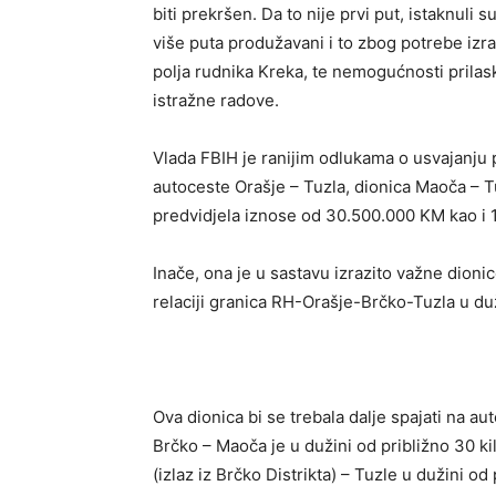
biti prekršen. Da to nije prvi put, istaknuli
više puta produžavani i to zbog potrebe iz
polja rudnika Kreka, te nemogućnosti prilas
istražne radove.
Vlada FBIH je ranijim odlukama o usvajanju 
autoceste Orašje – Tuzla, dionica Maoča – Tu
predvidjela iznose od 30.500.000 KM kao i
Inače, ona je u sastavu izrazito važne dionic
relaciji granica RH-Orašje-Brčko-Tuzla u du
Ova dionica bi se trebala dalje spajati na a
Brčko – Maoča je u dužini od približno 30 k
(izlaz iz Brčko Distrikta) – Tuzle u dužini od