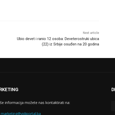
Next article
Ubio devet i ranio 12 osoba: Deveterostruki ubica
(22) iz Srbije osuđen na 20 godina
RKETING
D
iše informacija možete nas kontaktirati na:
:
marketing@vidiportal.ba