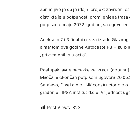
Zanimljivo je da je idejni projekt završen 
distrikta je u potpunosti promijenjena trasa
potpisan u maju 2022. godine, sa ugovoreni
Aneksom 2 i 3 finalni rok za izradu Glavnog
s martom ove godine Autoceste FBIH su bil
„privremenih situacija“.
Postupak javne nabavke za izradu (dopunu) I
Maoča je okončan potpisom ugovora 20.05.
Sarajevo, Divel d.o.o. INK constructor d.o.o
građenje i IPSA institut d.o.o. Vrijednost 
Post Views:
323