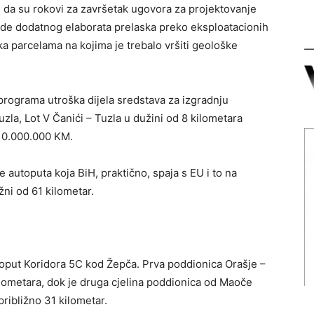
 su da su rokovi za završetak ugovora za projektovanje
rade dodatnog elaborata prelaska preko eksploatacionih
ka parcelama na kojima je trebalo vršiti geološke
programa utroška dijela sredstava za izgradnju
zla, Lot V Čanići – Tuzla u dužini od 8 kilometara
 10.000.000 KM.
e autoputa koja BiH, praktično, spaja s EU i to na
žni od 61 kilometar.
utoput Koridora 5C kod Žepča. Prva poddionica Orašje –
ilometara, dok je druga cjelina poddionica od Maoče
 približno 31 kilometar.