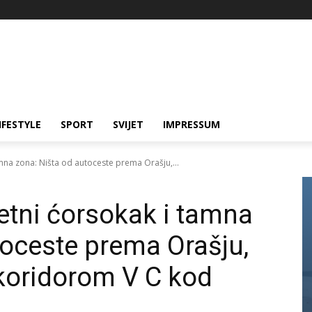
IFESTYLE
SPORT
SVIJET
IMPRESSUM
mna zona: Ništa od autoceste prema Orašju,...
etni ćorsokak i tamna
toceste prema Orašju,
 koridorom V C kod