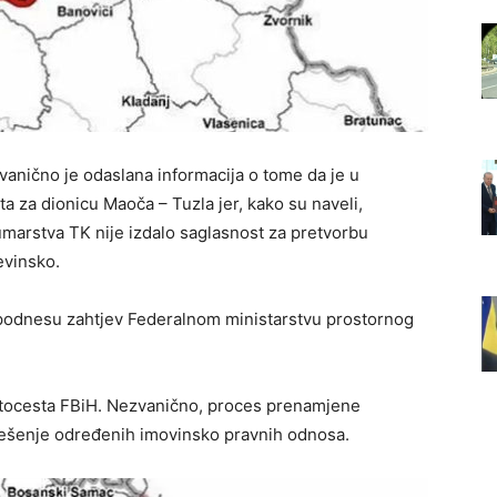
anično je odaslana informacija o tome da je u
a za dionicu Maoča – Tuzla jer, kako su naveli,
umarstva TK nije izdalo saglasnost za pretvorbu
evinsko.
 podnesu zahtjev Federalnom ministarstvu prostornog
Autocesta FBiH. Nezvanično, proces prenamjene
ješenje određenih imovinsko pravnih odnosa.