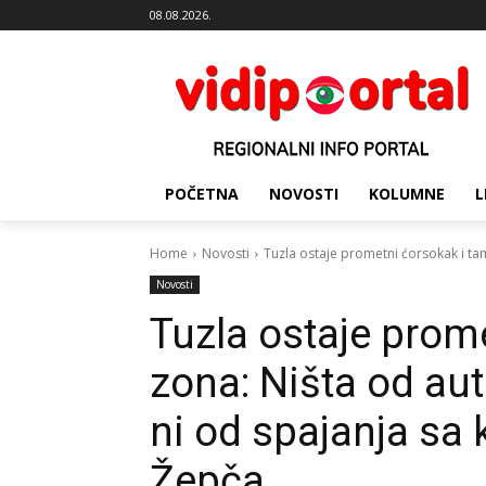
08.08.2026.
POČETNA
NOVOSTI
KOLUMNE
L
Home
Novosti
Tuzla ostaje prometni ćorsokak i ta
Novosti
Tuzla ostaje prom
zona: Ništa od au
ni od spajanja sa
Žepča