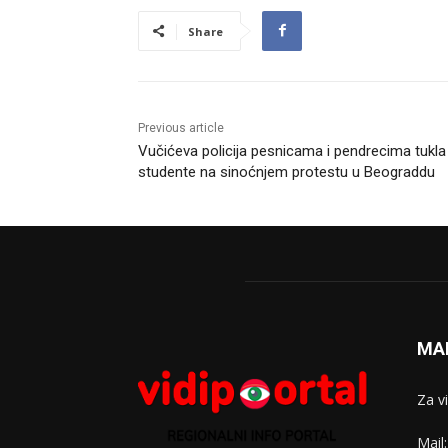
Share
Previous article
Vučićeva policija pesnicama i pendrecima tukla
studente na sinoćnjem protestu u Beograddu
MA
Za v
Mail