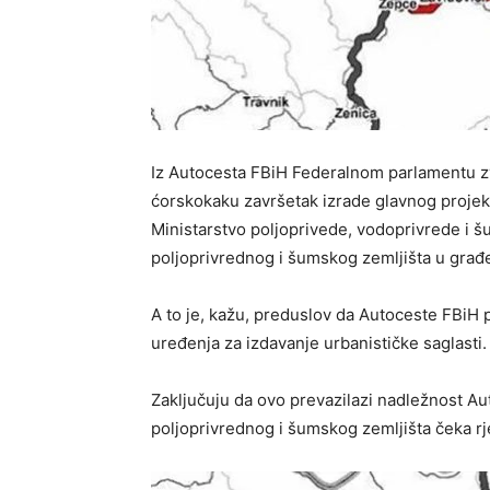
Iz Autocesta FBiH Federalnom parlamentu zv
ćorskokaku završetak izrade glavnog projekt
Ministarstvo poljoprivede, vodoprivrede i š
poljoprivrednog i šumskog zemljišta u građ
A to je, kažu, preduslov da Autoceste FBiH
uređenja za izdavanje urbanističke saglasti.
Zaključuju da ovo prevazilazi nadležnost 
poljoprivrednog i šumskog zemljišta čeka r