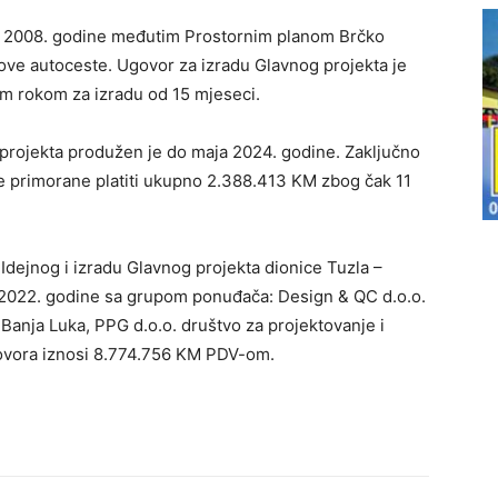
još 2008. godine međutim Prostornim planom Brčko
 ove autoceste. Ugovor za izradu Glavnog projekta je
m rokom za izradu od 15 mjeseci.
 projekta produžen je do maja 2024. godine. Zaključno
e primorane platiti ukupno 2.388.413 KM zbog čak 11
dejnog i izradu Glavnog projekta dionice Tuzla –
2022. godine sa grupom ponuđača: Design & QC d.o.o.
. Banja Luka, PPG d.o.o. društvo za projektovanje i
ugovora iznosi 8.774.756 KM PDV-om.