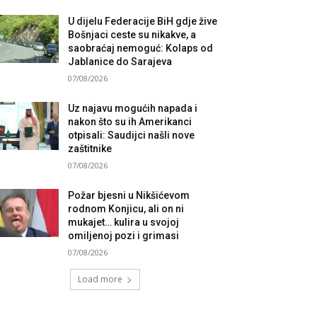
U dijelu Federacije BiH gdje žive
Bošnjaci ceste su nikakve, a
saobraćaj nemoguć: Kolaps od
Jablanice do Sarajeva
07/08/2026
Uz najavu mogućih napada i
nakon što su ih Amerikanci
otpisali: Saudijci našli nove
zaštitnike
07/08/2026
Požar bjesni u Nikšićevom
rodnom Konjicu, ali on ni
mukajet… kulira u svojoj
omiljenoj pozi i grimasi
07/08/2026
Load more