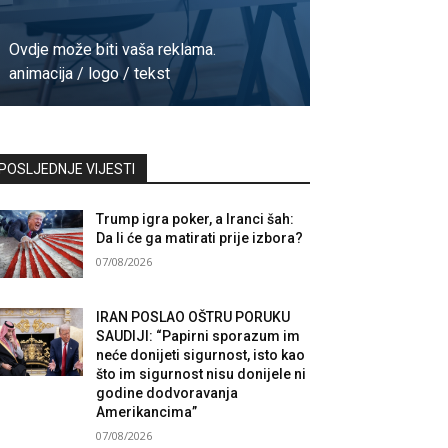
Ovdje može biti vaša reklama.
animacija / logo / tekst
Kontaktirajte nas
POSLJEDNJE VIJESTI
Trump igra poker, a Iranci šah:
Da li će ga matirati prije izbora?
07/08/2026
IRAN POSLAO OŠTRU PORUKU
SAUDIJI: “Papirni sporazum im
neće donijeti sigurnost, isto kao
što im sigurnost nisu donijele ni
godine dodvoravanja
Amerikancima”
07/08/2026