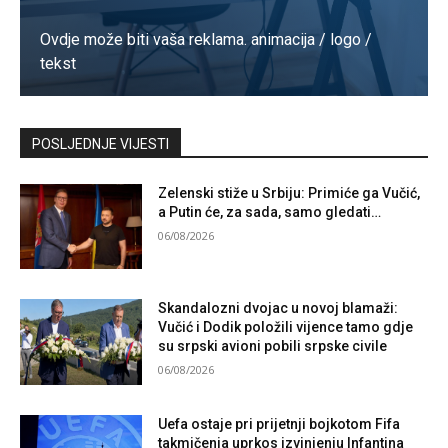
Ovdje može biti vaša reklama. animacija / logo /
tekst
Kontaktirajte nas
POSLJEDNJE VIJESTI
Zelenski stiže u Srbiju: Primiće ga Vučić,
a Putin će, za sada, samo gledati…
06/08/2026
Skandalozni dvojac u novoj blamaži:
Vučić i Dodik položili vijence tamo gdje
su srpski avioni pobili srpske civile
06/08/2026
Uefa ostaje pri prijetnji bojkotom Fifa
takmičenja uprkos izvinjenju Infantina