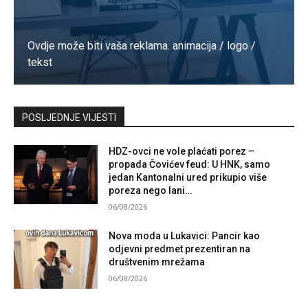
Ovdje može biti vaša reklama. animacija / logo /
tekst
Kontaktirajte nas
POSLJEDNJE VIJESTI
HDZ-ovci ne vole plaćati porez –
propada Čovićev feud: U HNK, samo
jedan Kantonalni ured prikupio više
poreza nego lani…
06/08/2026
Nova moda u Lukavici: Pancir kao
odjevni predmet prezentiran na
društvenim mrežama
06/08/2026