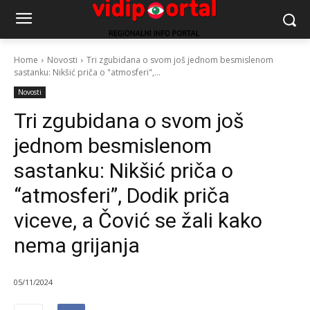
Home
Novosti
Tri zgubidana o svom još jednom besmislenom
sastanku: Nikšić priča o "atmosferi",...
Novosti
Tri zgubidana o svom još
jednom besmislenom
sastanku: Nikšić priča o
“atmosferi”, Dodik priča
viceve, a Čović se žali kako
nema grijanja
05/11/2024