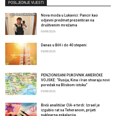
Kontaktirajte nas
POSLJEDNJE VIJESTI
Nova moda u Lukavici: Pancir kao
odjevni predmet prezentiran na
društvenim mrežama
06/08/2026
Danas u BiH i do 40 stepeni
06/08/2026
PENZIONISANI PUKOVNIK AMERIČKE
VOJSKE: “Rusija, Kina i Iran stvaraju novi
poredak na Bliskom istoku”
05/08/2026
Bivši analitičar CIA-e tvrdi: Izrael je
izgubio rat sa Teheranom, prijeti
nuklearna eskalacija