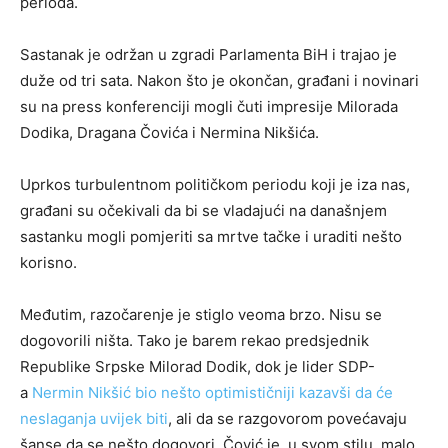
perioda.
Sastanak je održan u zgradi Parlamenta BiH i trajao je
duže od tri sata. Nakon što je okončan, građani i novinari
su na press konferenciji mogli čuti impresije Milorada
Dodika, Dragana Čovića i Nermina Nikšića.
Uprkos turbulentnom političkom periodu koji je iza nas,
građani su očekivali da bi se vladajući na današnjem
sastanku mogli pomjeriti sa mrtve tačke i uraditi nešto
korisno.
Međutim, razočarenje je stiglo veoma brzo. Nisu se
dogovorili ništa. Tako je barem rekao predsjednik
Republike Srpske Milorad Dodik, dok je lider SDP-
a
Nermin Nikšić bio nešto optimističniji kazavši da će
neslaganja uvijek biti
, ali da se razgovorom povećavaju
šanse da se nešto dogovori. Čović je, u svom stilu, malo