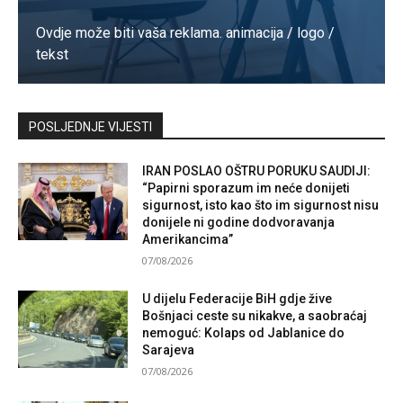
Ovdje može biti vaša reklama. animacija / logo /
tekst
Kontaktirajte nas
POSLJEDNJE VIJESTI
IRAN POSLAO OŠTRU PORUKU SAUDIJI:
“Papirni sporazum im neće donijeti
sigurnost, isto kao što im sigurnost nisu
donijele ni godine dodvoravanja
Amerikancima”
07/08/2026
U dijelu Federacije BiH gdje žive
Bošnjaci ceste su nikakve, a saobraćaj
nemoguć: Kolaps od Jablanice do
Sarajeva
07/08/2026