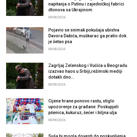
napitanja o Putinu i zajedničkoj fabrici
dtonova sa Ukrajinom
08/08/2026
Pojavio se snimak pokušaja ubistva
Davora Dabića, muškarac ga pratio dok
je šetao psa
08/08/2026
Zagrljaj Zelenskog i Vučića u Beogradu
izazvao haos u Srbiji,režimski mediji
dotakli dno…
08/08/2026
Cijene hrane ponovo rastu, stiglo
upozorenje za građane: Poskupjeli
pšenica, kukuruz, šećer i biljna ulja
08/08/2026
Suša bi mogla dovesti do poskupljenja