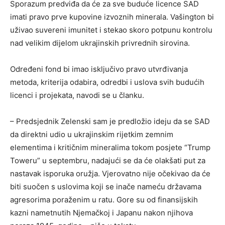
Sporazum predviđa da će za sve buduće licence SAD
imati pravo prve kupovine izvoznih minerala. Vašington bi
uživao suvereni imunitet i stekao skoro potpunu kontrolu
nad velikim dijelom ukrajinskih privrednih sirovina.
Određeni fond bi imao isključivo pravo utvrđivanja
metoda, kriterija odabira, odredbi i uslova svih budućih
licenci i projekata, navodi se u članku.
– Predsjednik Zelenski sam je predložio ideju da se SAD
da direktni udio u ukrajinskim rijetkim zemnim
elementima i kritičnim mineralima tokom posjete “Trump
Toweru” u septembru, nadajući se da će olakšati put za
nastavak isporuka oružja. Vjerovatno nije očekivao da će
biti suočen s uslovima koji se inače nameću državama
agresorima poraženim u ratu. Gore su od finansijskih
kazni nametnutih Njemačkoj i Japanu nakon njihova