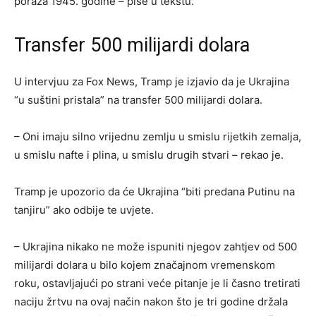
poraza 1945. godine – piše u tekstu.
Transfer 500 milijardi dolara
U intervjuu za Fox News, Tramp je izjavio da je Ukrajina
“u suštini pristala” na transfer 500 milijardi dolara.
– Oni imaju silno vrijednu zemlju u smislu rijetkih zemalja,
u smislu nafte i plina, u smislu drugih stvari – rekao je.
Tramp je upozorio da će Ukrajina “biti predana Putinu na
tanjiru” ako odbije te uvjete.
– Ukrajina nikako ne može ispuniti njegov zahtjev od 500
milijardi dolara u bilo kojem značajnom vremenskom
roku, ostavljajući po strani veće pitanje je li časno tretirati
naciju žrtvu na ovaj način nakon što je tri godine držala