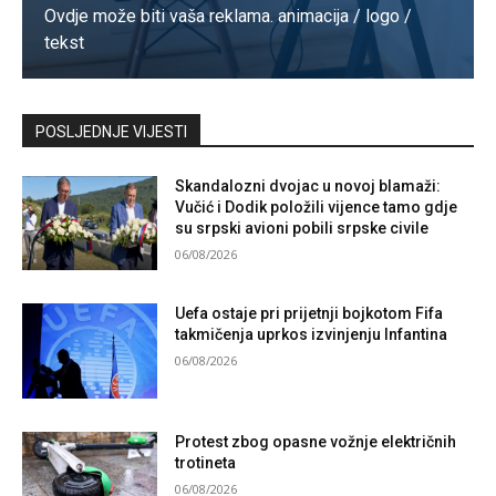
Ovdje može biti vaša reklama. animacija / logo /
tekst
Kontaktirajte nas
POSLJEDNJE VIJESTI
Skandalozni dvojac u novoj blamaži:
Vučić i Dodik položili vijence tamo gdje
su srpski avioni pobili srpske civile
06/08/2026
Uefa ostaje pri prijetnji bojkotom Fifa
takmičenja uprkos izvinjenju Infantina
06/08/2026
Protest zbog opasne vožnje električnih
trotineta
06/08/2026