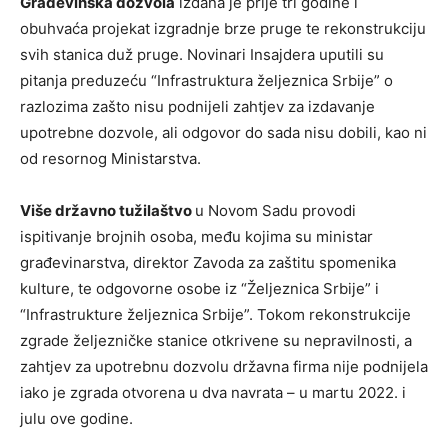
Građevinska dozvola
izdana je prije tri godine i
obuhvaća projekat izgradnje brze pruge te rekonstrukciju
svih stanica duž pruge. Novinari Insajdera uputili su
pitanja preduzeću “Infrastruktura željeznica Srbije” o
razlozima zašto nisu podnijeli zahtjev za izdavanje
upotrebne dozvole, ali odgovor do sada nisu dobili, kao ni
od resornog Ministarstva.
Više državno tužilaštvo
u Novom Sadu provodi
ispitivanje brojnih osoba, među kojima su ministar
građevinarstva, direktor Zavoda za zaštitu spomenika
kulture, te odgovorne osobe iz “Željeznica Srbije” i
“Infrastrukture željeznica Srbije”. Tokom rekonstrukcije
zgrade željezničke stanice otkrivene su nepravilnosti, a
zahtjev za upotrebnu dozvolu državna firma nije podnijela
iako je zgrada otvorena u dva navrata – u martu 2022. i
julu ove godine.