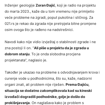
Inženjer geologije
Zoran Đajić
, koji je radio na projektu
do marta 2023., kaže da u tom vremenu nije primijetio
veće probleme na zgradi, poput pukotina i sličnog. Za
021.rs je rekao da zgrada nije pretrpjela bitne promjene
osim ovoga što je rađeno na nadstrešnici.
Navodi kako nije vidio izvještaj o stabilnosti zgrade i ne
zna postoji li on. “
Ali piše u projektu da je zgrada u
dobrom stanju
. To je onda slobodna procjena
projektanata”, naglasio je.
Također je ukazao na probleme s odvodnjavanjem krova i
curenje vode u podhodnicima, što su, kaže, nadzorni
organi znali, ali problem nije riješen.
Prema Đajiću,
situacija se dodatno zakomplikovala kad su kineski
izvođači dogradili podhodnike, gdje je došlo do
prokišnjavanja
. On naglašava kako je problem s