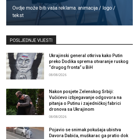
Ovdje može biti vaša reklama. animacija / logo /
tekst
Kontaktirajte nas
POSLJEDNJE VIJESTI
Ukrajinski general otkriva kako Putin
preko Dodika sprema otvaranje ruskog
“drugog fronta” u BiH
08/08/2026
Nakon posjete Zelenskog Srbiji:
Vučićevo izbjegavanje odgovora na
pitanja o Putinu i zajedničkoj fabrici
dronova sa Ukrajinom
08/08/2026
Pojavio se snimak pokušaja ubistva
Davora Dabića, muškarac ga pratio dok