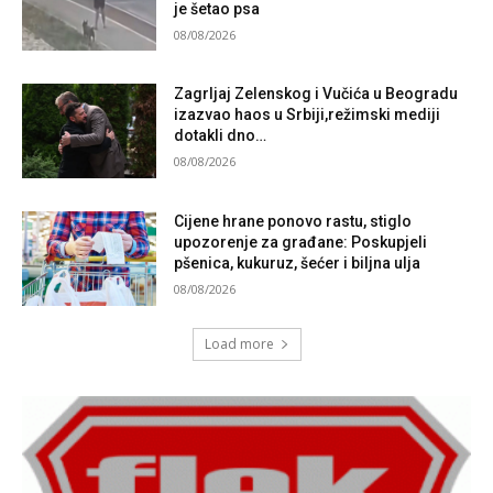
je šetao psa
08/08/2026
Zagrljaj Zelenskog i Vučića u Beogradu
izazvao haos u Srbiji,režimski mediji
dotakli dno…
08/08/2026
Cijene hrane ponovo rastu, stiglo
upozorenje za građane: Poskupjeli
pšenica, kukuruz, šećer i biljna ulja
08/08/2026
Load more