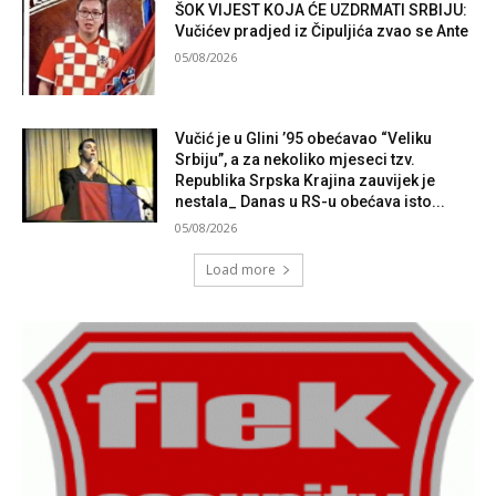
ŠOK VIJEST KOJA ĆE UZDRMATI SRBIJU:
Vučićev pradjed iz Čipuljića zvao se Ante
05/08/2026
Vučić je u Glini ’95 obećavao “Veliku
Srbiju”, a za nekoliko mjeseci tzv.
Republika Srpska Krajina zauvijek je
nestala_ Danas u RS-u obećava isto...
05/08/2026
Load more