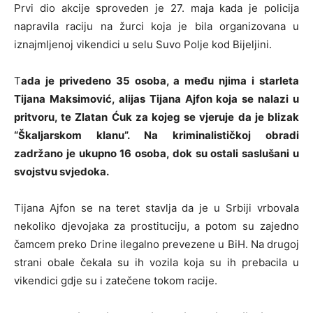
Prvi dio akcije sproveden je 27. maja kada je policija
napravila raciju na žurci koja je bila organizovana u
iznajmljenoj vikendici u selu Suvo Polje kod Bijeljini.
T
ada je privedeno 35 osoba, a među njima i starleta
Tijana Maksimović, alijas Tijana Ajfon koja se nalazi u
pritvoru, te Zlatan Ćuk za kojeg se vjeruje da je blizak
“Škaljarskom klanu”. Na kriminalističkoj obradi
zadržano je ukupno 16 osoba, dok su ostali saslušani u
svojstvu svjedoka.
Tijana Ajfon se na teret stavlja da je u Srbiji vrbovala
nekoliko djevojaka za prostituciju, a potom su zajedno
čamcem preko Drine ilegalno prevezene u BiH. Na drugoj
strani obale čekala su ih vozila koja su ih prebacila u
vikendici gdje su i zatečene tokom racije.