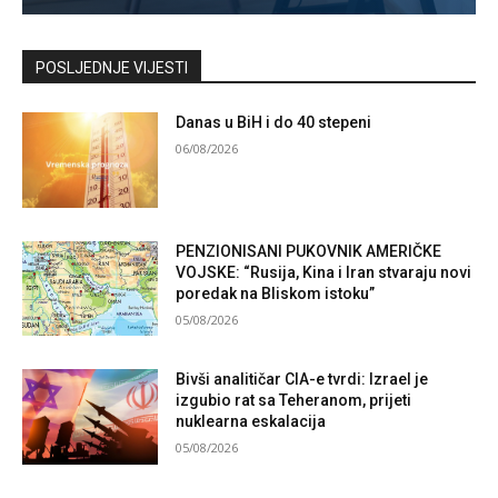
Kontaktirajte nas
POSLJEDNJE VIJESTI
Danas u BiH i do 40 stepeni
06/08/2026
PENZIONISANI PUKOVNIK AMERIČKE
VOJSKE: “Rusija, Kina i Iran stvaraju novi
poredak na Bliskom istoku”
05/08/2026
Bivši analitičar CIA-e tvrdi: Izrael je
izgubio rat sa Teheranom, prijeti
nuklearna eskalacija
05/08/2026