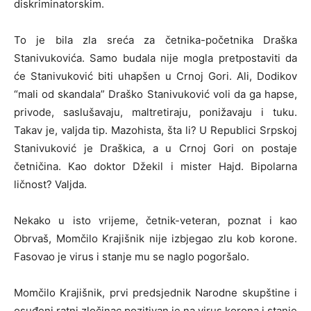
diskriminatorskim.
To je bila zla sreća za četnika-početnika Draška
Stanivukovića. Samo budala nije mogla pretpostaviti da
će Stanivuković biti uhapšen u Crnoj Gori. Ali, Dodikov
“mali od skandala” Draško Stanivuković voli da ga hapse,
privode, saslušavaju, maltretiraju, ponižavaju i tuku.
Takav je, valjda tip. Mazohista, šta li? U Republici Srpskoj
Stanivuković je Draškica, a u Crnoj Gori on postaje
četničina. Kao doktor Džekil i mister Hajd. Bipolarna
ličnost? Valjda.
Nekako u isto vrijeme, četnik-veteran, poznat i kao
Obrvaš, Momčilo Krajišnik nije izbjegao zlu kob korone.
Fasovao je virus i stanje mu se naglo pogoršalo.
Momčilo Krajišnik, prvi predsjednik Narodne skupštine i
osuđeni ratni zločinac pozitivan je na virus korona i stanje