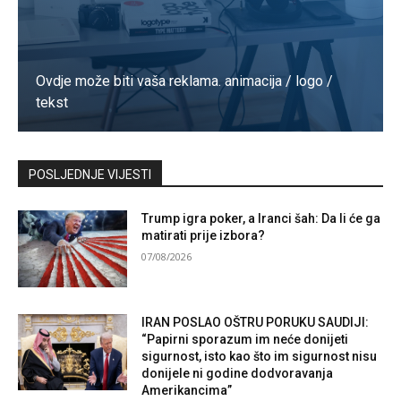
Ovdje može biti vaša reklama. animacija / logo /
tekst
Kontaktirajte nas
POSLJEDNJE VIJESTI
Trump igra poker, a Iranci šah: Da li će ga
matirati prije izbora?
07/08/2026
IRAN POSLAO OŠTRU PORUKU SAUDIJI:
“Papirni sporazum im neće donijeti
sigurnost, isto kao što im sigurnost nisu
donijele ni godine dodvoravanja
Amerikancima”