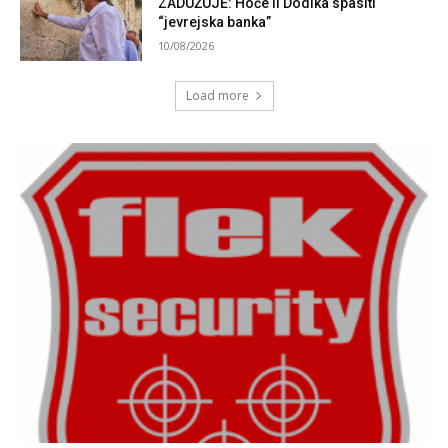
ZADUŽUJE: Hoće li Dodika spasiti
“jevrejska banka”
10/08/2026
Load more