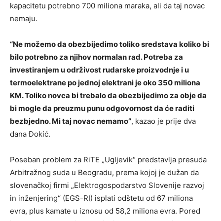
kapacitetu potrebno 700 miliona maraka, ali da taj novac
nemaju.
“Ne možemo da obezbijedimo toliko sredstava koliko bi
bilo potrebno za njihov normalan rad. Potreba za
investiranjem u održivost rudarske proizvodnje i u
termoelektrane po jednoj elektrani je oko 350 miliona
KM. Toliko novca bi trebalo da obezbijedimo za obje da
bi mogle da preuzmu punu odgovornost da će raditi
bezbjedno. Mi taj novac nemamo”
, kazao je prije dva
dana Đokić.
Poseban problem za RiTE „Ugljevik“ predstavlja presuda
Arbitražnog suda u Beogradu, prema kojoj je dužan da
slovenačkoj firmi „Elektrogospodarstvo Slovenije razvoj
in inženjering“ (EGS-RI) isplati odštetu od 67 miliona
evra, plus kamate u iznosu od 58,2 miliona evra. Pored