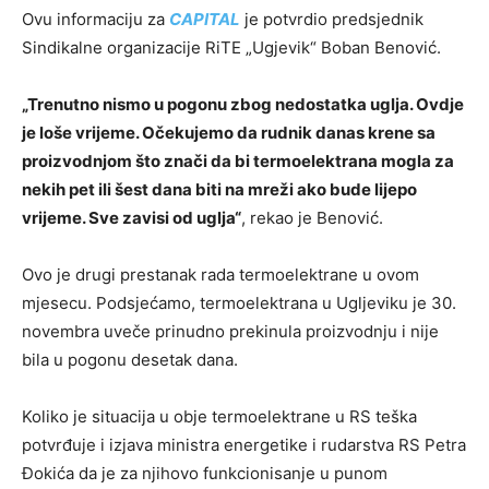
Ovu informaciju za
CAPITAL
je potvrdio predsjednik
Sindikalne organizacije RiTE „Ugjevik“ Boban Benović.
„Trenutno nismo u pogonu zbog nedostatka uglja. Ovdje
je loše vrijeme. Očekujemo da rudnik danas krene sa
proizvodnjom što znači da bi termoelektrana mogla za
nekih pet ili šest dana biti na mreži ako bude lijepo
vrijeme. Sve zavisi od uglja“
, rekao je Benović.
Ovo je drugi prestanak rada termoelektrane u ovom
mjesecu. Podsjećamo, termoelektrana u Ugljeviku je 30.
novembra uveče prinudno prekinula proizvodnju i nije
bila u pogonu desetak dana.
Koliko je situacija u obje termoelektrane u RS teška
potvrđuje i izjava ministra energetike i rudarstva RS Petra
Đokića da je za njihovo funkcionisanje u punom