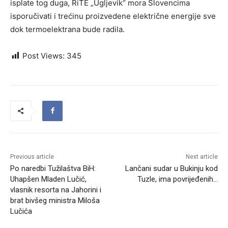
isplate tog duga, RiTE „Ugljevik“ mora Slovencima
isporučivati i trećinu proizvedene električne energije sve
dok termoelektrana bude radila.
Post Views:
345
Previous article
Next article
Po naredbi Tužilaštva BiH:
Lančani sudar u Bukinju kod
Uhapšen Mladen Lučić,
Tuzle, ima povrijeđenih…
vlasnik resorta na Jahorini i
brat bivšeg ministra Miloša
Lučića