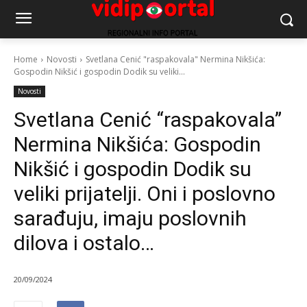
Home
Novosti
Svetlana Cenić "raspakovala" Nermina Nikšića:
Gospodin Nikšić i gospodin Dodik su veliki...
Novosti
Svetlana Cenić “raspakovala”
Nermina Nikšića: Gospodin
Nikšić i gospodin Dodik su
veliki prijatelji. Oni i poslovno
sarađuju, imaju poslovnih
dilova i ostalo…
20/09/2024