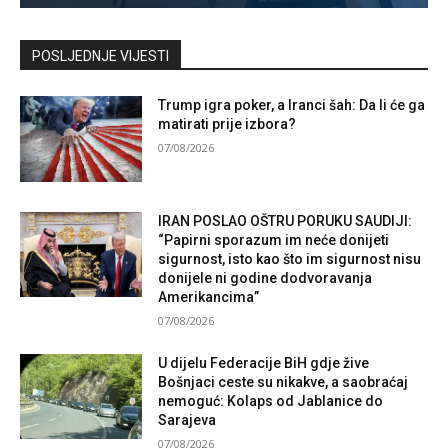
Kontaktirajte nas
POSLJEDNJE VIJESTI
Trump igra poker, a Iranci šah: Da li će ga
matirati prije izbora?
07/08/2026
IRAN POSLAO OŠTRU PORUKU SAUDIJI:
“Papirni sporazum im neće donijeti
sigurnost, isto kao što im sigurnost nisu
donijele ni godine dodvoravanja
Amerikancima”
07/08/2026
U dijelu Federacije BiH gdje žive
Bošnjaci ceste su nikakve, a saobraćaj
nemoguć: Kolaps od Jablanice do
Sarajeva
07/08/2026