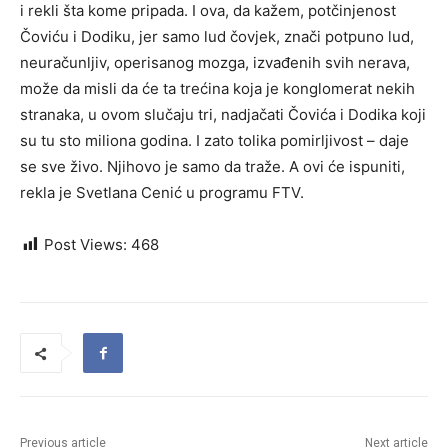
i rekli šta kome pripada. I ova, da kažem, potčinjenost
Čoviću i Dodiku, jer samo lud čovjek, znači potpuno lud,
neuračunljiv, operisanog mozga, izvađenih svih nerava,
može da misli da će ta trećina koja je konglomerat nekih
stranaka, u ovom slučaju tri, nadjačati Čovića i Dodika koji
su tu sto miliona godina. I zato tolika pomirljivost – daje
se sve živo. Njihovo je samo da traže. A ovi će ispuniti,
rekla je Svetlana Cenić u programu FTV.
Post Views:
468
Previous article
Next article