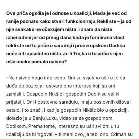
Ova priča ogolila je i odnose u koaliciji. Mada je već od
ranije poznato kako stvari funkcioniraju. Rekli ste – ja od
njih svakako ne očekujem ništa, i znam da niste
iznenađeni jer od prvog dana kada je formirana vlast,
rekli ste od te priče o saradnji i proevropskom Dodiku
neće biti apsolutno ništa. Je li Trojka u tu priču s njim
ušla onako pomalo naivno?
-Ne naivno nego interesno. Oni su svjesno ušli u to da
dođu do pozicija i ostvare one interese koji su oni
zamislili. Gospodin Nikšić i gospodin Dodik su veliki
prijatelji. Oni i poslovno sarađuju, imaju poslovnih dilova i
ostalo. I to znači, i kad je gospodin Nikšić bio u opoziciji,
dolazio je u Banju Luku, viđao se sa gospodinom
Dodikom. Prema tome, interesno su ušli svi oni u tu
koaliciju da bi trgovali – ti meni ovo, ja tebi ono. Odmah su