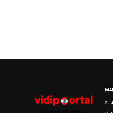
MA
Za v