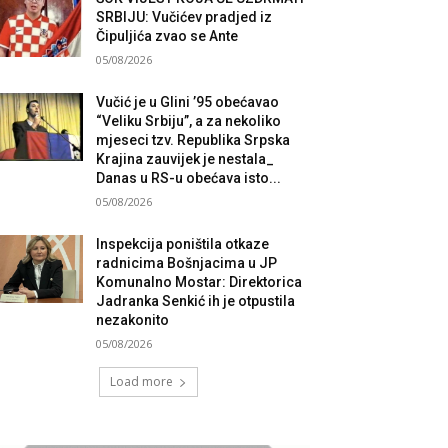
SRBIJU: Vučićev pradjed iz
Čipuljića zvao se Ante
05/08/2026
Vučić je u Glini ’95 obećavao
“Veliku Srbiju”, a za nekoliko
mjeseci tzv. Republika Srpska
Krajina zauvijek je nestala_
Danas u RS-u obećava isto...
05/08/2026
Inspekcija poništila otkaze
radnicima Bošnjacima u JP
Komunalno Mostar: Direktorica
Jadranka Senkić ih je otpustila
nezakonito
05/08/2026
Load more