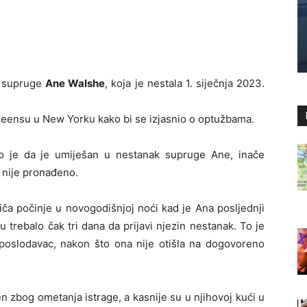
e supruge
Ane Walshe
, koja je nestala 1. siječnja 2023.
ueensu u New Yorku kako bi se izjasnio o optužbama.
ao je da je umiješan u nestanak supruge Ane, inače
k nije pronađeno.
riča počinje u novogodišnjoj noći kad je Ana posljednji
trebalo čak tri dana da prijavi njezin nestanak. To je
n poslodavac, nakon što ona nije otišla na dogovoreno
zbog ometanja istrage, a kasnije su u njihovoj kući u