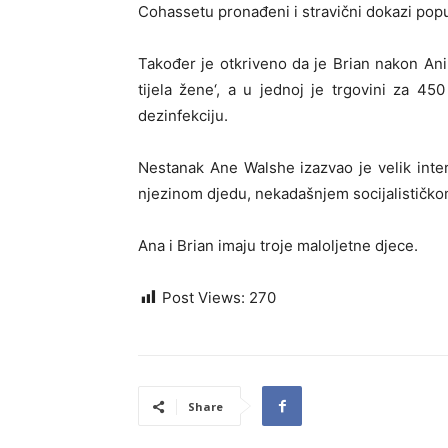
Cohassetu pronađeni i stravični dokazi pop
Također je otkriveno da je Brian nakon Anin
tijela žene‘, a u jednoj je trgovini za 45
dezinfekciju.
Nestanak Ane Walshe izazvao je velik interes
njezinom djedu, nekadašnjem socijalističk
Ana i Brian imaju troje maloljetne djece.
Post Views:
270
Share