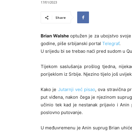
17/01/2023
Share
Brian Walshe
optužen je za ubojstvo svoj
godine, piše srbijanski portal
Telegraf
.
U srijedu bi se trebao naći pred sudom u Q
Tijekom saslušanja prošlog tjedna, nijek
porijeklom iz Srbije. Njezino tijelo još uvije
Kako je
Jutarnji već pisao
, ova stravična p
put viđena, nakon čega je njezinom suprugu 
učinio tek kad je nestanak prijavio i Ani
poslovno putovanje.
U međuvremenu je Anin suprug Brian uhićen 