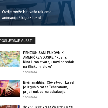
Ovdje može biti vaša reklama.
animacija / logo / tekst
Kontaktirajte nas
POSLJEDNJE VIJESTI
PENZIONISANI PUKOVNIK
AMERIČKE VOJSKE: “Rusija,
Kina i Iran stvaraju novi poredak
na Bliskom istoku”
05/08/2026
Bivši analitičar CIA-e tvrdi: Izrael
je izgubio rat sa Teheranom,
prijeti nuklearna eskalacija
05/08/2026
ŠOK VIJEST KOJA ĆE UZDRMATI