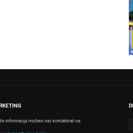
RKETING
D
iše informacija možete nas kontaktirati na: