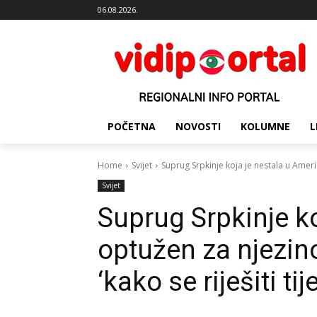
06.08.2026.
POČETNA
NOVOSTI
KOLUMNE
L
Home
Svijet
Suprug Srpkinje koja je nestala u Ameri
Svijet
Suprug Srpkinje ko
optužen za njezino
‘kako se riješiti tij