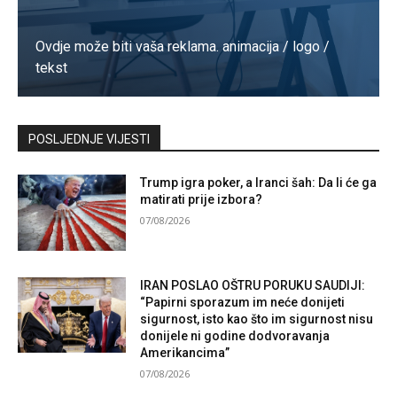
Ovdje može biti vaša reklama. animacija / logo /
tekst
Kontaktirajte nas
POSLJEDNJE VIJESTI
Trump igra poker, a Iranci šah: Da li će ga
matirati prije izbora?
07/08/2026
IRAN POSLAO OŠTRU PORUKU SAUDIJI:
“Papirni sporazum im neće donijeti
sigurnost, isto kao što im sigurnost nisu
donijele ni godine dodvoravanja
Amerikancima”
07/08/2026