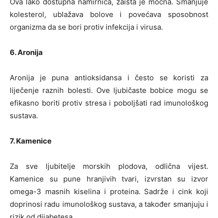
Ova lako dostupna namirnica, zaista je moćna. Smanjuje
kolesterol, ublažava bolove i povećava sposobnost
organizma da se bori protiv infekcija i virusa.
6. Aronija
Aronija je puna antioksidansa i često se koristi za
liječenje raznih bolesti. Ove ljubičaste bobice mogu se
efikasno boriti protiv stresa i poboljšati rad imunološkog
sustava.
7. Kamenice
Za sve ljubitelje morskih plodova, odlična vijest.
Kamenice su pune hranjivih tvari, izvrstan su izvor
omega-3 masnih kiselina i proteina. Sadrže i cink koji
doprinosi radu imunološkog sustava, a također smanjuju i
rizik od dijabetesa.