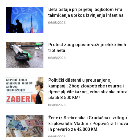
Uefa ostaje pri prijetnji bojkotom Fifa
takmičenja uprkos izvinjenju Infantina
06/08/2026
Protest zbog opasne vožnje električnih
trotineta
06/08/2026
Politički diletanti u preuranjenoj
kampanji: Zbog zloupotrebe resursa i
djece pljušte kazne, jedna stranka mora
platiti 8.500 KM!
06/08/2026
Žene iz Srebrenika i Gradačca u vrtlogu
kriptovaluta: Vladimir Popović iz Trnova
ih prevario za 42 000 KM
06/08/2026