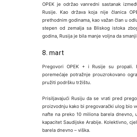
OPEK je održao vanredni sastanak između 
Rusije. Kao država koja nije članica OP
prethodnim godinama, kao važan član u odluči
stepen od zemalja sa Bliskog istoka zbo
godina, Rusija je bila manje voljna da smanj
8. mart
Pregovori OPEK + i Rusije su propali. 
poremećaje potražnje prouzrokovano ogran
pružiti podršku tržištu.
Prisiljavajući Rusiju da se vrati pred pre
proizvodnju kako bi pregovarački ulog bio ve
nafte na preko 10 miliona barela dnevno, 
kapacitet Saudijske Arabije. Kolektivno, cje
barela dnevno – viška.