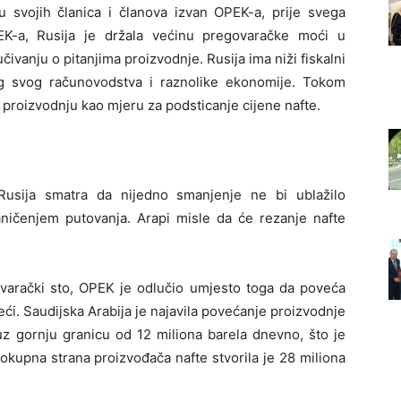
svojih članica i članova izvan OPEK-a, prije svega
EK-a, Rusija je držala većinu pregovaračke moći u
vanju o pitanjima proizvodnje. Rusija ima niži fiskalni
g svog računovodstva i raznolike ekonomije. Tokom
i proizvodnju kao mjeru za podsticanje cijene nafte.
Rusija smatra da nijedno smanjenje ne bi ublažilo
ičenjem putovanja. Arapi misle da će rezanje nafte
govarački sto, OPEK je odlučio umjesto toga da poveća
ći. Saudijska Arabija je najavila povećanje proizvodnje
uz gornju granicu od 12 miliona barela dnevno, što je
lokupna strana proizvođača nafte stvorila je 28 miliona