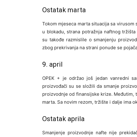
Ostatak marta
Tokom mjeseca marta situacija sa virusom s
u blokadu, strana potražnja naftnog tržiš
su takođe razmislile o smanjenju proizvod
zbog prekrivanja na strani ponude se poja
9. april
OPEK + je održao još jedan vanredni sas
proizvođači su se složili da smanje proizv
proizvodnje od finansijske krize. Međutim, 
marta. Sa novim rezom, tržište i dalje ima o
Ostatak aprila
Smanjenje proizvodnje nafte nije prekida