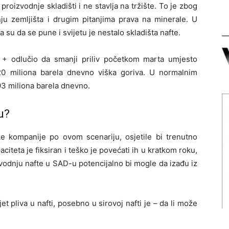
 proizvodnje skladišti i ne stavlja na tržište. To je zbog
nju zemljišta i drugim pitanjima prava na minerale. U
su da se pune i svijetu je nestalo skladišta nafte.
EC + odlučio da smanji priliv početkom marta umjesto
0 miliona barela dnevno viška goriva. U normalnim
93 miliona barela dnevno.
u?
čke kompanije po ovom scenariju, osjetile bi trenutno
citeta je fiksiran i teško je povećati ih u kratkom roku,
zvodnju nafte u SAD-u potencijalno bi mogle da izađu iz
et pliva u nafti, posebno u sirovoj nafti je – da li može