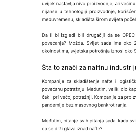
uvijek nastavlja nivo proizvodnje, ali većinu
nijanse u tehnologiji proizvodnje, korišće
međuvremenu, skladišta širom svijeta počela 
Da li bi izgledi bili drugačiji da se OP
povećanja? Možda. Svijet sada ima oko 2
okolnostima, svjetska potrošnja iznosi oko 
Šta to znači za naftnu industrij
Kompanije za skladištenje nafte i logisti
povećanu potražnju. Međutim, veliki dio kapa
čak i pri većoj potražnji. Kompanije za proi
pandemije bez masovnog bankrotiranja.
Međutim, pitanje svih pitanja sada, kada svij
da se drži glava iznad nafte?