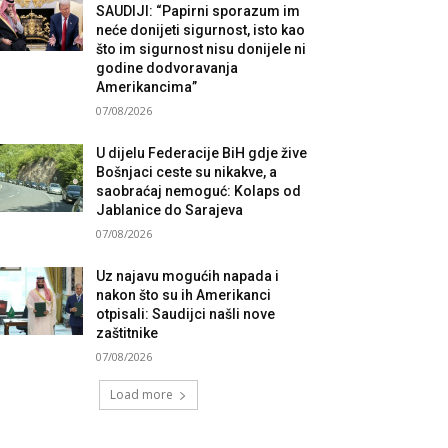
SAUDIJI: “Papirni sporazum im
neće donijeti sigurnost, isto kao
što im sigurnost nisu donijele ni
godine dodvoravanja
Amerikancima”
07/08/2026
U dijelu Federacije BiH gdje žive
Bošnjaci ceste su nikakve, a
saobraćaj nemoguć: Kolaps od
Jablanice do Sarajeva
07/08/2026
Uz najavu mogućih napada i
nakon što su ih Amerikanci
otpisali: Saudijci našli nove
zaštitnike
07/08/2026
Load more