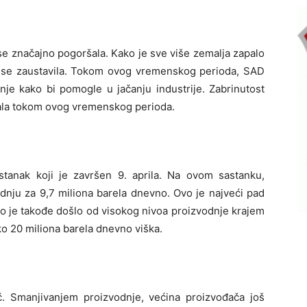
e značajno pogoršala. Kako je sve više zemalja zapalo
ta se zaustavila. Tokom ovog vremenskog perioda, SAD
nje kako bi pomogle u jačanju industrije. Zabrinutost
čala tokom ovog vremenskog perioda.
tanak koji je završen 9. aprila. Na ovom sastanku,
odnju za 9,7 miliona barela dnevno. Ovo je najveći pad
to je takođe došlo od visokog nivoa proizvodnje krajem
ko 20 miliona barela dnevno viška.
č. Smanjivanjem proizvodnje, većina proizvođača još