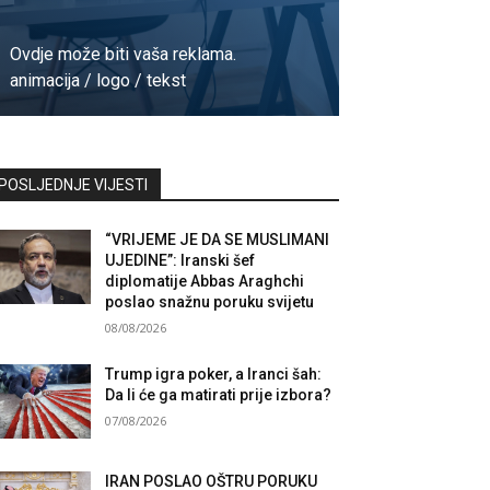
Ovdje može biti vaša reklama.
animacija / logo / tekst
Kontaktirajte nas
POSLJEDNJE VIJESTI
“VRIJEME JE DA SE MUSLIMANI
UJEDINE”: Iranski šef
diplomatije Abbas Araghchi
poslao snažnu poruku svijetu
08/08/2026
Trump igra poker, a Iranci šah:
Da li će ga matirati prije izbora?
07/08/2026
IRAN POSLAO OŠTRU PORUKU