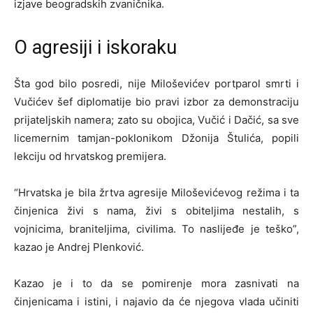
izjave beogradskih zvaničnika.
O agresiji i iskoraku
Šta god bilo posredi, nije Miloševićev portparol smrti i
Vučićev šef diplomatije bio pravi izbor za demonstraciju
prijateljskih namera; zato su obojica, Vučić i Dačić, sa sve
licemernim tamjan-poklonikom Džonija Štulića, popili
lekciju od hrvatskog premijera.
“Hrvatska je bila žrtva agresije Miloševićevog režima i ta
činjenica živi s nama, živi s obiteljima nestalih, s
vojnicima, braniteljima, civilima. To naslijeđe je teško”,
kazao je Andrej Plenković.
Kazao je i to da se pomirenje mora zasnivati na
činjenicama i istini, i najavio da će njegova vlada učiniti