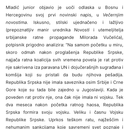
Mladić junior objavio je uoči odlaska u Bosnu i
Hercegovinu svoj prvi novinski napis, u
Večernjim
novostima
. Iskusno, stilski ujednačeno i lažljivo
(prepoznatljiv manir urednika
Novosti
i utemeljitelja
srbijanske ratne propagande Milorada Vučelića),
potpisnik prigodno analizira: “Na samom početku u miru,
skoro odmah nakon proglašenja Republike Srpske,
najjača ratna koalicija svih vremena povela je rat protiv
nje sakrivena iza paravana UN i dojučerašnjih sugrađana i
komšija koji su pristali da budu njihova pešadija.
Republika Srpska nije imala saveznika osim Srbije i Crne
Gore koje su tada bile zajedno u Jugoslaviji. Kada je
poveden rat protiv nje, ona čak nije imala ni vojsku. Tek
dva meseca nakon početka ratnog haosa, Republika
Srpska formira svoju vojsku. Veliku i časnu Vojsku
Republike Srpske. Uprkos teškom ratu, najžešćim i
nehumanim sankcijama koje savremeni svet poznaje i