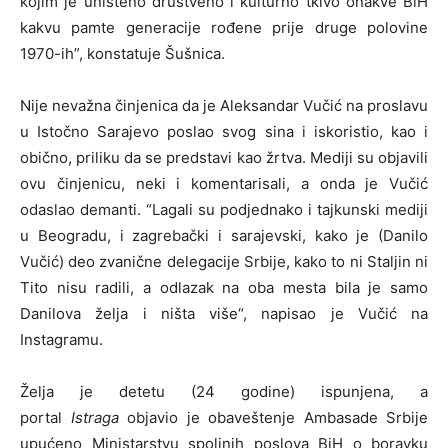
kojim je uništeno društveno i kulturno tkivo onakve BiH
kakvu pamte generacije rođene prije druge polovine
1970-ih”, konstatuje Šušnica.
Nije nevažna činjenica da je Aleksandar Vučić na proslavu
u Istočno Sarajevo poslao svog sina i iskoristio, kao i
obično, priliku da se predstavi kao žrtva. Mediji su objavili
ovu činjenicu, neki i komentarisali, a onda je Vučić
odaslao demanti. “Lagali su podjednako i tajkunski mediji
u Beogradu, i zagrebački i sarajevski, kako je (Danilo
Vučić) deo zvanične delegacije Srbije, kako to ni Staljin ni
Tito nisu radili, a odlazak na oba mesta bila je samo
Danilova želja i ništa više“, napisao je Vučić na
Instagramu.
Želja je detetu (24 godine) ispunjena, a
portal
Istraga
objavio je obaveštenje Ambasade Srbije
upućeno Ministarstvu spoljnih poslova BiH o boravku