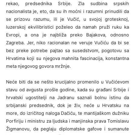
rekao, predsednika Srbije. Zla sudbina srpskih
nacionalista je, eto, da su ih moćni i razumni prinudili da
se prizovu razumu, ili je Vučić, u svojoj grotesknoj,
luzerskoj ekvilibristici poželeo da namah pruži ruku ka
Evropi, a ona je najbliža preko Bajakova, odnosno
Zagreba. Jer, niko racionalan ne veruje Vučiću da bi se
bez preke potrebe pajtao sa susedstvom, pogotovu sa
Hrvatima koji su njegova mahnita fascinacija, konstantna
meta njegovog govora mržnje.
Neće biti da se nešto krucijalno promenilo u Vučićevom
stavu od avgusta prošle godine, kada su građani Srbije i
hrvatski ugostitelji na Jadranu saznali bolnu istinu da
srbijanski predsednik, dok je živ, neće u Hrvatsku na
more, do izričitog naloga Dačiću, te mantijaškom dužniku
Porfiriju i ministru za ljudska i manjinska prava Tomislavu
Žigmanovu, da peglaju diplomatske gafove i sumanute