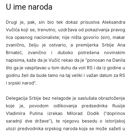
U ime naroda
Drugi je, pak, sin bio tek dokaz prisustva Aleksandra
Vučića koji se, trenutno, uzdržava od pokazivanja pravog
lica opasnog nacionaliste; nije ništa govorio (sin), makar
zvanično, želju je ostvario, a premijerka Srbije Ana
Brnabić, zvanično i duboko potrešena novinskim
napisima, kaže da je Vučić rekao da je “ponosan na Danila
što ga je vaspitavao u tom duhu da voli RS i da iz godine u
godinu želi da bude tamo na taj veliki i važan datum za RS
i srpski narod“.
Delegacija Srbije bez nelagode je saslušala obrazloženje
koje je, povodom odlikovanja predsednika Rusije
Vladimira Putina izrekao Milorad Dodik (“doprinos
saradnji dve države”), te njegovu besedu o istorijskoj
ulozi predvodnika srpskog naroda koja se može sažeti u