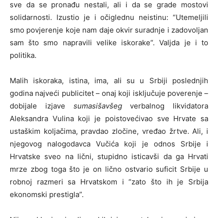
sve da se pronađu nestali, ali i da se grade mostovi
solidarnosti. Izustio je i očiglednu neistinu: “Utemeljili
smo povjerenje koje nam daje okvir suradnje i zadovoljan
sam što smo napravili velike iskorake“. Valjda je i to
politika.
Malih iskoraka, istina, ima, ali su u Srbiji poslednjih
godina najveći publicitet – onaj koji isključuje poverenje –
dobijale izjave
sumasišavšeg
verbalnog likvidatora
Aleksandra Vulina koji je poistovećivao sve Hrvate sa
ustaškim koljačima, pravdao zločine, vređao žrtve. Ali, i
njegovog nalogodavca Vučića koji je odnos Srbije i
Hrvatske sveo na lični, stupidno isticavši da ga Hrvati
mrze zbog toga što je on lično ostvario suficit Srbije u
robnoj razmeri sa Hrvatskom i “zato što ih je Srbija
ekonomski prestigla”.