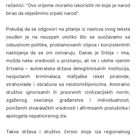
rečenici: “Ovo vrijeme moramo iskoristiti mi koje je narod
birao da objedinimo srpski narod”.
Pokušaj da se odgovori na pitanje iz naslova ovog teksta
osuđen je na neuspeh utoliko što se suočavamo sa
odsustvom politike, proklamovanih ciljeva i konzistentnih
nastojanja da se oni ostvaruju. Danas je Srbija – ima,
možda neke vrednosti u priznanju, ali ne i utehe njenim
žrtvama – autokratska država delegitimisanih institucija,
nesputanih kriminalaca, mafijaške reket piramide,
strahovlade i obračuna sa neistomišljenicima. Amoralno
društvo ignorisanih ili prezrenih civilizacijskih normi,
zgaženog osećanja građanstva i individualnosti,
poniženih stvaralačkih vrednosti i afirmisanih poslušnika i
apologeta nepatvorenog zla.
Takva država i društvo čvrsto stoje iza regionalnog