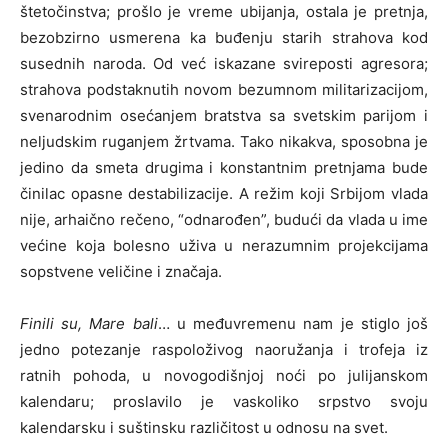
štetočinstva; prošlo je vreme ubijanja, ostala je pretnja,
bezobzirno usmerena ka buđenju starih strahova kod
susednih naroda. Od već iskazane svireposti agresora;
strahova podstaknutih novom bezumnom militarizacijom,
svenarodnim osećanjem bratstva sa svetskim parijom i
neljudskim ruganjem žrtvama. Tako nikakva, sposobna je
jedino da smeta drugima i konstantnim pretnjama bude
činilac opasne destabilizacije. A režim koji Srbijom vlada
nije, arhaično rečeno, “odnarođen”, budući da vlada u ime
većine koja bolesno uživa u nerazumnim projekcijama
sopstvene veličine i značaja.
Finili su, Mare bali
… u međuvremenu nam je stiglo još
jedno potezanje raspoloživog naoružanja i trofeja iz
ratnih pohoda, u novogodišnjoj noći po julijanskom
kalendaru; proslavilo je vaskoliko srpstvo svoju
kalendarsku i suštinsku različitost u odnosu na svet.