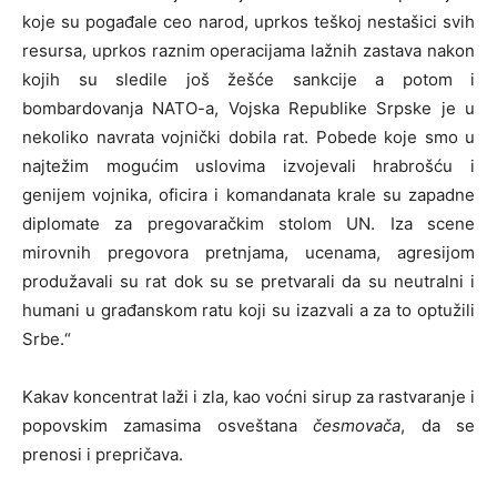
koje su pogađale ceo narod, uprkos teškoj nestašici svih
resursa, uprkos raznim operacijama lažnih zastava nakon
kojih su sledile još žešće sankcije a potom i
bombardovanja NATO-a, Vojska Republike Srpske je u
nekoliko navrata vojnički dobila rat. Pobede koje smo u
najtežim mogućim uslovima izvojevali hrabrošću i
genijem vojnika, oficira i komandanata krale su zapadne
diplomate za pregovaračkim stolom UN. Iza scene
mirovnih pregovora pretnjama, ucenama, agresijom
produžavali su rat dok su se pretvarali da su neutralni i
humani u građanskom ratu koji su izazvali a za to optužili
Srbe.“
Kakav koncentrat laži i zla, kao voćni sirup za rastvaranje i
popovskim zamasima osveštana
česmovača
, da se
prenosi i prepričava.