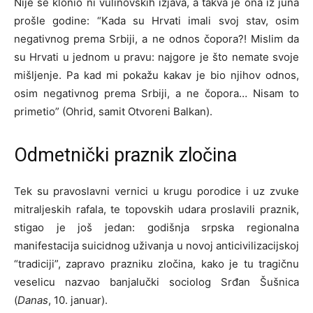
Nije se klonio ni vulinovskih izjava, a takva je ona iz juna
prošle godine: “Kada su Hrvati imali svoj stav, osim
negativnog prema Srbiji, a ne odnos čopora?! Mislim da
su Hrvati u jednom u pravu: najgore je što nemate svoje
mišljenje. Pa kad mi pokažu kakav je bio njihov odnos,
osim negativnog prema Srbiji, a ne čopora… Nisam to
primetio” (Ohrid, samit Otvoreni Balkan).
Odmetnički praznik zločina
Tek su pravoslavni vernici u krugu porodice i uz zvuke
mitraljeskih rafala, te topovskih udara proslavili praznik,
stigao je još jedan: godišnja srpska regionalna
manifestacija suicidnog uživanja u novoj anticivilizacijskoj
“tradiciji”, zapravo prazniku zločina, kako je tu tragičnu
veselicu nazvao banjalučki sociolog Srđan Šušnica
(
Danas
, 10. januar).