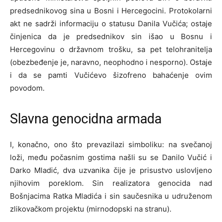
predsednikovog sina u Bosni i Hercegocini. Protokolarni
akt ne sadrži informaciju o statusu Danila Vučića; ostaje
činjenica da je predsednikov sin išao u Bosnu i
Hercegovinu o državnom trošku, sa pet telohranitelja
(obezbeđenje je, naravno, neophodno i nesporno). Ostaje
i da se pamti Vučićevo šizofreno bahaćenje ovim
povodom.
Slavna genocidna armada
I, konačno, ono što prevazilazi simboliku: na svečanoj
loži, među počasnim gostima našli su se Danilo Vučić i
Darko Mladić, dva uzvanika čije je prisustvo uslovljeno
njihovim poreklom. Sin realizatora genocida nad
Bošnjacima Ratka Mladića i sin saučesnika u udruženom
zlikovačkom projektu (mirnodopski na stranu).