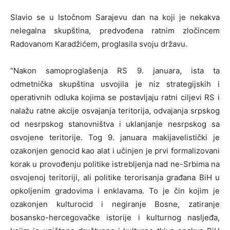
Slavio se u Istočnom Sarajevu dan na koji je nekakva
nelegalna skupština, predvođena ratnim zločincem
Radovanom Karadžićem, proglasila svoju državu.
“Nakon samoproglašenja RS 9. januara, ista ta
odmetnička skupština usvojila je niz strategijskih i
operativnih odluka kojima se postavljaju ratni ciljevi RS i
nalažu ratne akcije osvajanja teritorija, odvajanja srpskog
od nesrpskog stanovništva i uklanjanje nesrpskog sa
osvojene teritorije. Tog 9. januara makijavelistički je
ozakonjen genocid kao alat i učinjen je prvi formalizovani
korak u provođenju politike istrebljenja nad ne-Srbima na
osvojenoj teritoriji, ali politike terorisanja građana BiH u
opkoljenim gradovima i enklavama. To je čin kojim je
ozakonjen kulturocid i negiranje Bosne, zatiranje
bosansko-hercegovačke istorije i kulturnog nasljeđa,