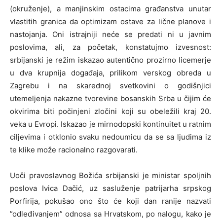
(okruženje), a manjinskim ostacima građanstva unutar
vlastitih granica da optimizam ostave za lične planove i
nastojanja. Oni istrajniji neće se predati ni u javnim
poslovima, ali, za početak, konstatujmo izvesnost:
srbijanski je režim iskazao autentično prozirno licemerje
u dva krupnija događaja, prilikom verskog obreda u
Zagrebu i na skarednoj svetkovini o godišnjici
utemeljenja nakazne tvorevine bosanskih Srba u čijim će
okvirima biti počinjeni zločini koji su obeležili kraj 20.
veka u Evropi. Iskazao je mirnodopski kontinuitet u ratnim
ciljevima i otklonio svaku nedoumicu da se sa ljudima iz
te klike može racionalno razgovarati.
Uoči pravoslavnog Božića srbijanski je ministar spoljnih
poslova Ivica Dačić, uz sasluženje patrijarha srpskog
Porfirija, pokušao ono što će koji dan ranije nazvati
”odleđivanjem” odnosa sa Hrvatskom, po nalogu, kako je