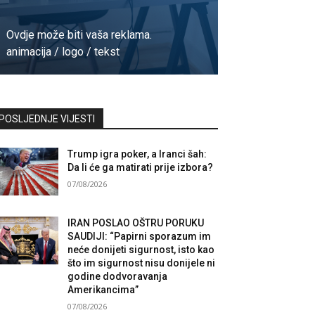
Ovdje može biti vaša reklama.
animacija / logo / tekst
Kontaktirajte nas
POSLJEDNJE VIJESTI
Trump igra poker, a Iranci šah:
Da li će ga matirati prije izbora?
07/08/2026
IRAN POSLAO OŠTRU PORUKU
SAUDIJI: “Papirni sporazum im
neće donijeti sigurnost, isto kao
što im sigurnost nisu donijele ni
godine dodvoravanja
Amerikancima”
07/08/2026