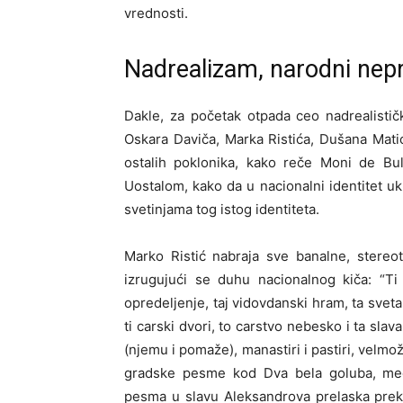
vrednosti.
Nadrealizam, narodni nepri
Dakle, za početak otpada ceo nadrealističk
Oskara Daviča, Marka Ristića, Dušana Mati
ostalih poklonika, kako reče Moni de Bul
Uostalom, kako da u nacionalni identitet uk
svetinjama tog istog identiteta.
Marko Ristić nabraja sve banalne, stereot
izrugujući se duhu nacionalnog kiča: “Ti
opredeljenje, taj vidovdanski hram, ta sveta 
ti carski dvori, to carstvo nebesko i ta sla
(njemu i pomaže), manastiri i pastiri, velmož
gradske pesme kod Dva bela goluba, me
pesma u slavu Aleksandrova prelaska preko 