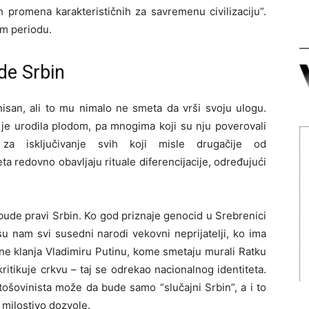
ih promena karakterističnih za savremenu civilizaciju”.
om periodu.
de Srbin
inisan, ali to mu nimalo ne smeta da vrši svoju ulogu.
 je urodila plodom, pa mnogima koji su nju poverovali
a za isključivanje svih koji misle drugačije od
a redovno obavljaju rituale diferencijacije, određujući
bude pravi Srbin. Ko god priznaje genocid u Srebrenici
 su nam svi susedni narodi vekovni neprijatelji, ko ima
e ne klanja Vladimiru Putinu, kome smetaju murali Ratku
ritikuje crkvu – taj se odrekao nacionalnog identiteta.
tošovinista može da bude samo “slučajni Srbin”, a i to
 milostivo dozvole.