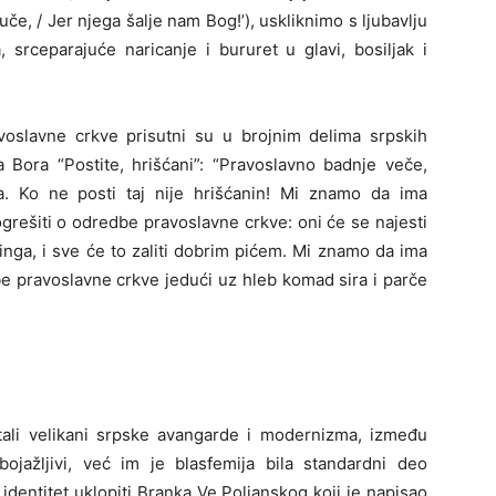
luče, / Jer njega šalje nam Bog!’), uskliknimo s ljubavlju
a, srceparajuće naricanje i bururet u glavi, bosiljak i
ravoslavne crkve prisutni su u brojnim delima srpskih
a Bora “Postite, hrišćani”: “Pravoslavno badnje veče,
ta. Ko ne posti taj nije hrišćanin! Mi znamo da ima
e ogrešiti o odredbe pravoslavne crkve: oni će se najesti
eringa, i sve će to zaliti dobrim pićem. Mi znamo da ima
be pravoslavne crkve jedući uz hleb komad sira i parče
tali velikani srpske avangarde i modernizma, između
bojažljivi, već im je blasfemija bila standardni deo
 identitet uklopiti Branka Ve Poljanskog koji je napisao