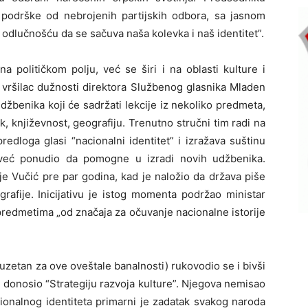
podrške od nebrojenih partijskih odbora, sa jasnom
odlučnošću da se sačuva naša kolevka i naš identitet”.
 političkom polju, već se širi i na oblasti kulture i
 vršilac dužnosti direktora Službenog glasnika Mladen
džbenika koji će sadržati lekcije iz nekoliko predmeta,
ik, književnost, geografiju. Trenutno stručni tim radi na
edloga glasi “nacionalni identitet” i izražava suštinu
e već ponudio da pomogne u izradi novih udžbenika.
je Vučić pre par godina, kad je naložio da država piše
grafije. Inicijativu je istog momenta podržao ministar
predmetima „od značaja za očuvanje nacionalne istorije
euzetan za ove oveštale banalnosti) rukovodio se i bivši
e donosio “Strategiju razvoja kulture”. Njegova nemisao
acionalnog identiteta primarni je zadatak svakog naroda