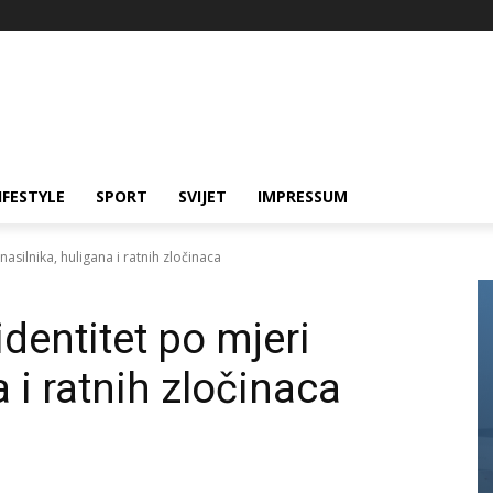
IFESTYLE
SPORT
SVIJET
IMPRESSUM
nasilnika, huligana i ratnih zločinaca
identitet po mjeri
 i ratnih zločinaca