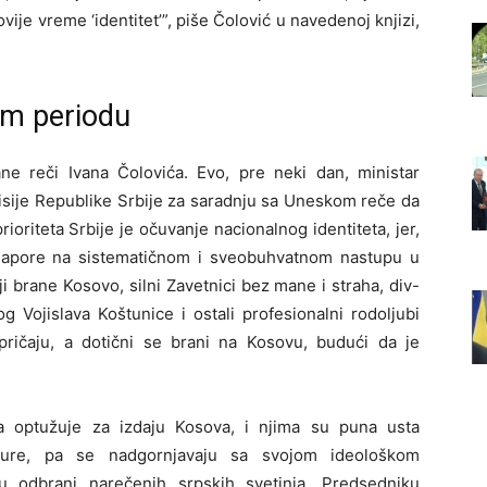
ovije vreme ‘identitet’”, piše Čolović u navedenoj knjizi,
om periodu
rane reči Ivana Čolovića. Evo, pre neki dan, ministar
misije Republike Srbije za saradnju sa Uneskom reče da
oriteta Srbije je očuvanje nacionalnog identiteta, jer,
napore na sistematičnom i sveobuhvatnom nastupu u
koji brane Kosovo, silni Zavetnici bez mane i straha, div-
 Vojislava Koštunice i ostali profesionalni rodoljubi
pričaju, a dotični se brani na Kosovu, budući da je
ja optužuje za izdaju Kosova, i njima su puna usta
ulture, pa se nadgornjavaju sa svojom ideološkom
 odbrani narečenih srpskih svetinja. Predsedniku