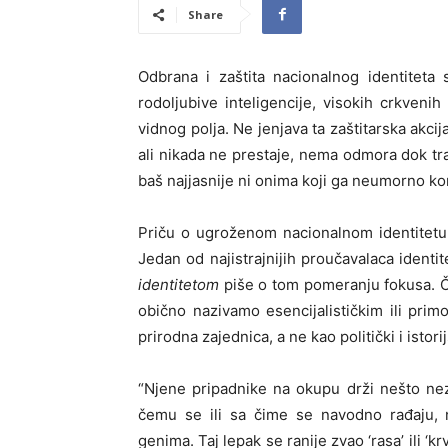
Share
Odbrana i zaštita nacionalnog identiteta s
rodoljubive inteligencije, visokih crkveni
vidnog polja. Ne jenjava ta zaštitarska akcij
ali nikada ne prestaje, nema odmora dok tr
baš najjasnije ni onima koji ga neumorno kor
Priču o ugroženom nacionalnom identitetu 
Jedan od najistrajnijih proučavalaca identit
identitetom
piše o tom pomeranju fokusa. Čo
obično nazivamo esencijalističkim ili primor
prirodna zajednica, a ne kao politički i istori
“Njene pripadnike na okupu drži nešto nez
čemu se ili sa čime se navodno rađaju, n
genima. Taj lepak se ranije zvao ‘rasa’ ili ‘k