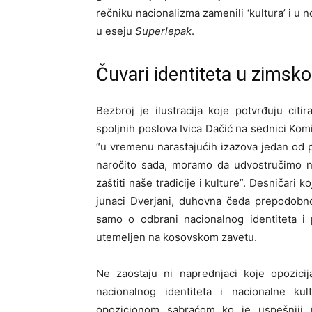
rečniku nacionalizma zamenili ‘kultura’ i u n
u eseju
Superlepak
.
Čuvari identiteta u zimsk
Bezbroj je ilustracija koje potvrđuju citi
spoljnih poslova Ivica Dačić na sednici Ko
“u vremenu narastajućih izazova jedan od pri
naročito sada, moramo da udvostručimo 
zaštiti naše tradicije i kulture”. Desničari 
junaci Dverjani, duhovna čeda prepodobnog
samo o odbrani nacionalnog identiteta i 
utemeljen na kosovskom zavetu.
Ne zaostaju ni naprednjaci koje opozici
nacionalnog identiteta i nacionalne k
opozicionom sabraćom ko je uspešniji u