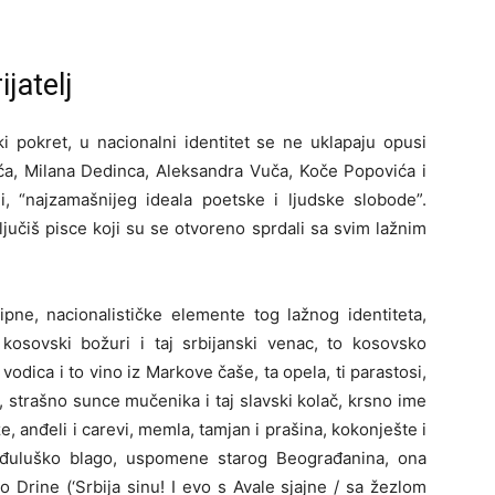
jatelj
i pokret, u nacionalni identitet se ne uklapaju opusi
ća, Milana Dedinca, Aleksandra Vuča, Koče Popovića i
i, “najzamašnijeg ideala poetske i ljudske slobode”.
ljučiš pisce koji su se otvoreno sprdali sa svim lažnim
ipne, nacionalističke elemente tog lažnog identiteta,
 kosovski božuri i taj srbijanski venac, to kosovsko
vodica i to vino iz Markove čaše, ta opela, ti parastosi,
va, strašno sunce mučenika i taj slavski kolač, krsno ime
e, anđeli i carevi, memla, tamjan i prašina, kokonješte i
đuluško blago, uspomene starog Beograđanina, ona
Drine (‘Srbija sinu! I evo s Avale sjajne / sa žezlom