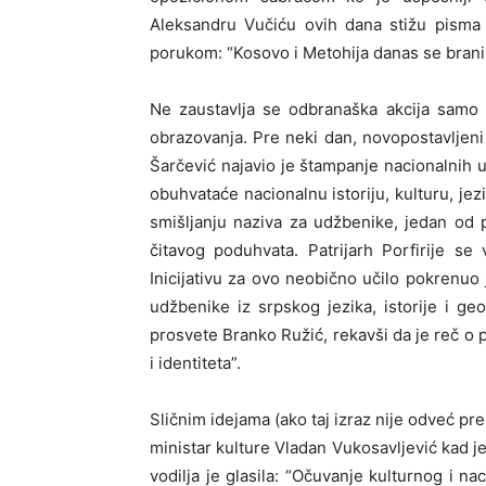
Aleksandru Vučiću ovih dana stižu pisma 
porukom: “Kosovo i Metohija danas se brani 
Ne zaustavlja se odbranaška akcija samo na
obrazovanja. Pre neki dan, novopostavljeni
Šarčević najavio je štampanje nacionalnih u
obuhvataće nacionalnu istoriju, kulturu, jez
smišljanju naziva za udžbenike, jedan od pr
čitavog poduhvata. Patrijarh Porfirije s
Inicijativu za ovo neobično učilo pokrenuo 
udžbenike iz srpskog jezika, istorije i geo
prosvete Branko Ružić, rekavši da je reč o 
i identiteta”.
Sličnim idejama (ako taj izraz nije odveć pr
ministar kulture Vladan Vukosavljević kad j
vodilja je glasila: “Očuvanje kulturnog i n