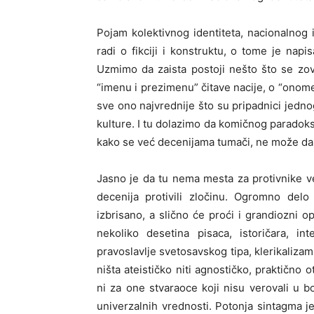
Pojam kolektivnog identiteta, nacionalnog 
radi o fikciji i konstruktu, o tome je napi
Uzmimo da zaista postoji nešto što se zove
“imenu i prezimenu” čitave nacije, o “onome
sve ono najvrednije što su pripadnici jedn
kulture. I tu dolazimo da komičnog paradoksa
kako se već decenijama tumači, ne može da s
Jasno je da tu nema mesta za protivnike ve
decenija protivili zločinu. Ogromno de
izbrisano, a slično će proći i grandiozni 
nekoliko desetina pisaca, istoričara, int
pravoslavlje svetosavskog tipa, klerikalizam
ništa ateističko niti agnostičko, praktično 
ni za one stvaraoce koji nisu verovali u bo
univerzalnih vrednosti. Potonja sintagma j