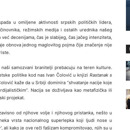
pada u omiljene aktivnosti srpskih političkih lidera,
h činovnika, režimskih medija i ostalih urednika našeg
a već decenijama, čas je slabijeg, čas jačeg intenziteta,
aje obnova jednog maglovitog pojma čije značenje nije
iste.
naši samozvani branitelji prebacuju na teren kulture.
etske politike kod nas Ivan Čolović u knjizi
Rastanak s
lović kaže da u Srbiji dominira “shvatanje nacije koje
dijalističkim”. Nacija se doživljava kao metafizička ili
jski projekat.
avisno od njihove volje i njihovog pristanka, nešto u
eka vrsta nacionalnog superlepka koji ljudi nose u
rv’, ali kako je ove reči fašizam kompromitovao, njih su u