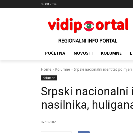
08.08.2026.
POČETNA
NOVOSTI
KOLUMNE
L
Home
Kolumne
Srpski nacionalni identitet po mjeri 
Kolumne
Srpski nacionalni 
nasilnika, huligana
02/02/2023