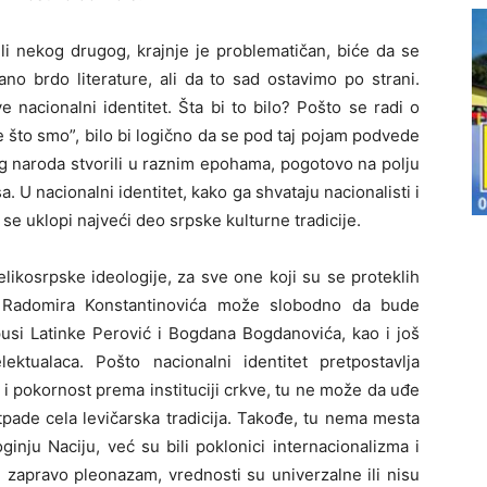
ili nekog drugog, krajnje je problematičan, biće da se
sano brdo literature, ali da to sad ostavimo po strani.
 nacionalni identitet. Šta bi to bilo? Pošto se radi o
 što smo”, bilo bi logično da se pod taj pojam podvede
og naroda stvorili u raznim epohama, pogotovo na polju
. U nacionalni identitet, kako ga shvataju nacionalisti i
e uklopi najveći deo srpske kulturne tradicije.
likosrpske ideologije, za sve one koji su se proteklih
lo Radomira Konstantinovića može slobodno da bude
opusi Latinke Perović i Bogdana Bogdanovića, kao i još
elektualaca. Pošto nacionalni identitet pretpostavlja
 i pokornost prema instituciji crkve, tu ne može da uđe
otpade cela levičarska tradicija. Takođe, tu nema mesta
ginju Naciju, već su bili poklonici internacionalizma i
e zapravo pleonazam, vrednosti su univerzalne ili nisu