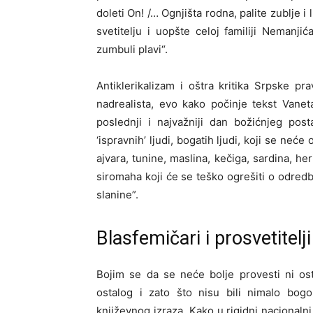
doleti On! /… Ognjišta rodna, palite zublje i 
svetitelju i uopšte celoj familiji Nemanjić
zumbuli plavi“.
Antiklerikalizam i oštra kritika Srpske p
nadrealista, evo kako počinje tekst Vanet
poslednji i najvažniji dan božićnjeg pos
‘ispravnih’ ljudi, bogatih ljudi, koji se neć
ajvara, tunine, maslina, kečiga, sar­dina, h
siromaha koji će se teško ogrešiti o odred
slanine”.
Blasfemičari i prosvetitelji
Bojim se da se neće bolje provesti ni os
ostalog i zato što nisu bili nimalo bogo
književnog izraza. Kako u rigidni nacionalni