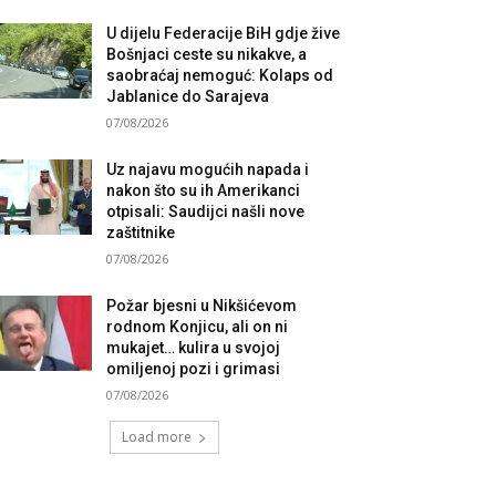
U dijelu Federacije BiH gdje žive
Bošnjaci ceste su nikakve, a
saobraćaj nemoguć: Kolaps od
Jablanice do Sarajeva
07/08/2026
Uz najavu mogućih napada i
nakon što su ih Amerikanci
otpisali: Saudijci našli nove
zaštitnike
07/08/2026
Požar bjesni u Nikšićevom
rodnom Konjicu, ali on ni
mukajet… kulira u svojoj
omiljenoj pozi i grimasi
07/08/2026
Load more