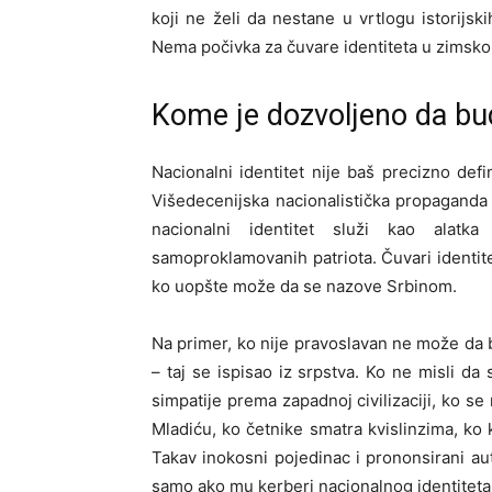
koji ne želi da nestane u vrtlogu istorijsk
Nema počivka za čuvare identiteta u zimsk
Kome je dozvoljeno da bu
Nacionalni identitet nije baš precizno def
Višedecenijska nacionalistička propaganda
nacionalni identitet služi kao alatk
samoproklamovanih patriota. Čuvari identitet
ko uopšte može da se nazove Srbinom.
Na primer, ko nije pravoslavan ne može da 
– taj se ispisao iz srpstva. Ko ne misli da
simpatije prema zapadnoj civilizaciji, ko s
Mladiću, ko četnike smatra kvislinzima, ko k
Takav inokosni pojedinac i prononsirani au
samo ako mu kerberi nacionalnog identiteta