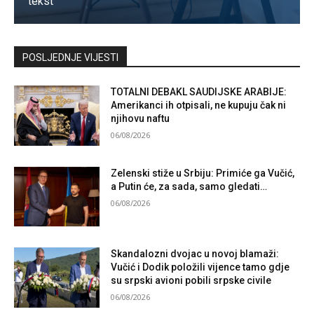
tekst
Kontaktirajte nas
POSLJEDNJE VIJESTI
TOTALNI DEBAKL SAUDIJSKE ARABIJE:
Amerikanci ih otpisali, ne kupuju čak ni
njihovu naftu
06/08/2026
Zelenski stiže u Srbiju: Primiće ga Vučić,
a Putin će, za sada, samo gledati…
06/08/2026
Skandalozni dvojac u novoj blamaži:
Vučić i Dodik položili vijence tamo gdje
su srpski avioni pobili srpske civile
06/08/2026