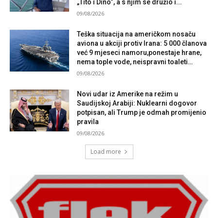
„Tito i Dino“, a s njim se družio i...
09/08/2026
Teška situacija na američkom nosaču
aviona u akciji protiv Irana: 5 000 članova
već 9 mjeseci namoru,ponestaje hrane,
nema tople vode, neispravni toaleti…
09/08/2026
Novi udar iz Amerike na režim u
Saudijskoj Arabiji: Nuklearni dogovor
potpisan, ali Trump je odmah promijenio
pravila
09/08/2026
Load more