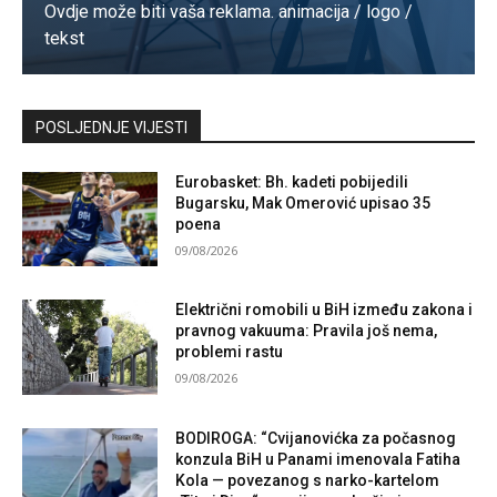
Ovdje može biti vaša reklama. animacija / logo /
tekst
Kontaktirajte nas
POSLJEDNJE VIJESTI
Eurobasket: Bh. kadeti pobijedili
Bugarsku, Mak Omerović upisao 35
poena
09/08/2026
Električni romobili u BiH između zakona i
pravnog vakuuma: Pravila još nema,
problemi rastu
09/08/2026
BODIROGA: “Cvijanovićka za počasnog
konzula BiH u Panami imenovala Fatiha
Kola — povezanog s narko-kartelom