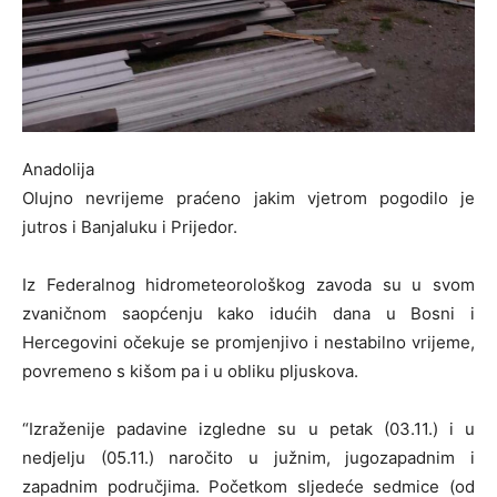
Anadolija
Olujno nevrijeme praćeno jakim vjetrom pogodilo je
jutros i Banjaluku i Prijedor.
Iz Federalnog hidrometeorološkog zavoda su u svom
zvaničnom saopćenju kako idućih dana u Bosni i
Hercegovini očekuje se promjenjivo i nestabilno vrijeme,
povremeno s kišom pa i u obliku pljuskova.
“Izraženije padavine izgledne su u petak (03.11.) i u
nedjelju (05.11.) naročito u južnim, jugozapadnim i
zapadnim područjima. Početkom sljedeće sedmice (od