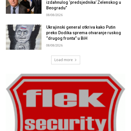
izdahnulog ‘predsjednika’ Zelenskog u
Beogradu”
08/08/2026
Ukrajinski general otkriva kako Putin
preko Dodika sprema otvaranje ruskog
“drugog fronta” u BiH
08/08/2026
Load more