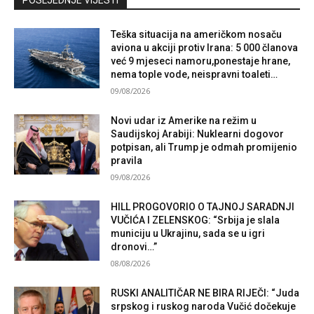
POSLJEDNJE VIJESTI
Teška situacija na američkom nosaču
aviona u akciji protiv Irana: 5 000 članova
već 9 mjeseci namoru,ponestaje hrane,
nema tople vode, neispravni toaleti…
09/08/2026
Novi udar iz Amerike na režim u
Saudijskoj Arabiji: Nuklearni dogovor
potpisan, ali Trump je odmah promijenio
pravila
09/08/2026
HILL PROGOVORIO O TAJNOJ SARADNJI
VUČIĆA I ZELENSKOG: “Srbija je slala
municiju u Ukrajinu, sada se u igri
dronovi…”
08/08/2026
RUSKI ANALITIČAR NE BIRA RIJEČI: “Juda
srpskog i ruskog naroda Vučić dočekuje