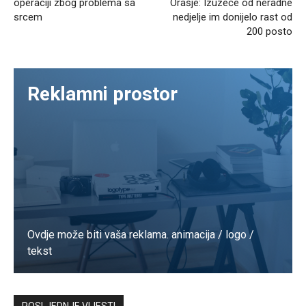
operaciji zbog problema sa
Orašje: Izuzeće od neradne
srcem
nedjelje im donijelo rast od
200 posto
Reklamni prostor
Ovdje može biti vaša reklama. animacija / logo /
tekst
Kontaktirajte nas