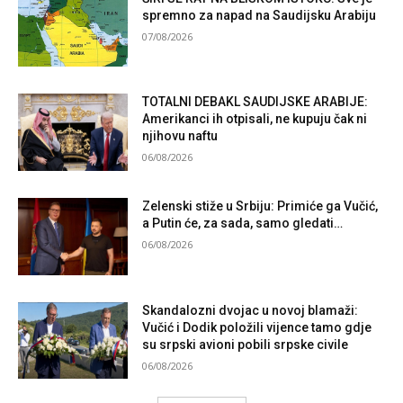
spremno za napad na Saudijsku Arabiju
07/08/2026
TOTALNI DEBAKL SAUDIJSKE ARABIJE:
Amerikanci ih otpisali, ne kupuju čak ni
njihovu naftu
06/08/2026
Zelenski stiže u Srbiju: Primiće ga Vučić,
a Putin će, za sada, samo gledati…
06/08/2026
Skandalozni dvojac u novoj blamaži:
Vučić i Dodik položili vijence tamo gdje
su srpski avioni pobili srpske civile
06/08/2026