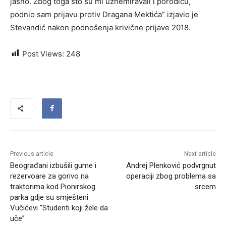
jasno. Zbog toga što su mi uznemiravali i porodicu,
podnio sam prijavu protiv Dragana Mektića” izjavio je
Stevandić nakon podnošenja krivične prijave 2018.
Post Views:
248
Previous article
Next article
Beograđani izbušili gume i
Andrej Plenković podvrgnut
rezervoare za gorivo na
operaciji zbog problema sa
traktorima kod Pionirskog
srcem
parka gdje su smješteni
Vučićevi “Studenti koji žele da
uče”