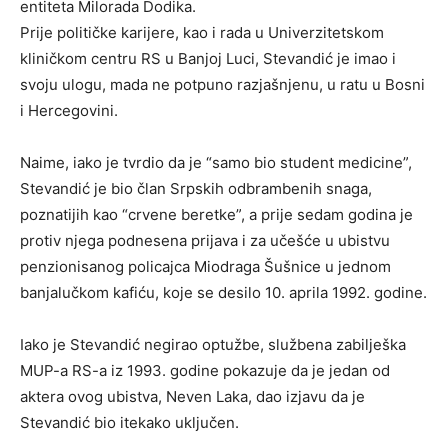
entiteta Milorada Dodika.
Prije političke karijere, kao i rada u Univerzitetskom
kliničkom centru RS u Banjoj Luci, Stevandić je imao i
svoju ulogu, mada ne potpuno razjašnjenu, u ratu u Bosni
i Hercegovini.
Naime, iako je tvrdio da je “samo bio student medicine”,
Stevandić je bio član Srpskih odbrambenih snaga,
poznatijih kao “crvene beretke”, a prije sedam godina je
protiv njega podnesena prijava i za učešće u ubistvu
penzionisanog policajca Miodraga Šušnice u jednom
banjalučkom kafiću, koje se desilo 10. aprila 1992. godine.
Iako je Stevandić negirao optužbe, službena zabilješka
MUP-a RS-a iz 1993. godine pokazuje da je jedan od
aktera ovog ubistva, Neven Laka, dao izjavu da je
Stevandić bio itekako uključen.