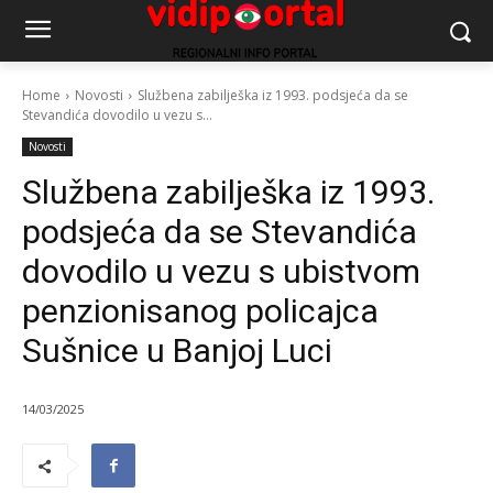
Home
Novosti
Službena zabilješka iz 1993. podsjeća da se
Stevandića dovodilo u vezu s...
Novosti
Službena zabilješka iz 1993.
podsjeća da se Stevandića
dovodilo u vezu s ubistvom
penzionisanog policajca
Sušnice u Banjoj Luci
14/03/2025