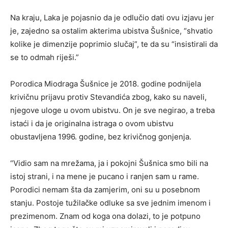
Na kraju, Laka je pojasnio da je odlučio dati ovu izjavu jer
je, zajedno sa ostalim akterima ubistva Šušnice, “shvatio
kolike je dimenzije poprimio slučaj”, te da su “insistirali da
se to odmah riješi.”
Porodica Miodraga Šušnice je 2018. godine podnijela
krivičnu prijavu protiv Stevandića zbog, kako su naveli,
njegove uloge u ovom ubistvu. On je sve negirao, a treba
istaći i da je originalna istraga o ovom ubistvu
obustavljena 1996. godine, bez krivičnog gonjenja.
“Vidio sam na mrežama, ja i pokojni Šušnica smo bili na
istoj strani, i na mene je pucano i ranjen sam u rame.
Porodici nemam šta da zamjerim, oni su u posebnom
stanju. Postoje tužilačke odluke sa sve jednim imenom i
prezimenom. Znam od koga ona dolazi, to je potpuno