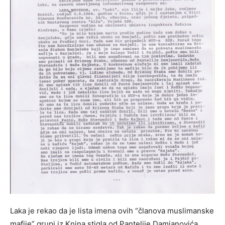
Laka je rekao da je lista imena ovih “članova muslimanske
mafije” grupi iz Knina stigla od Pantelije Damjanovića,