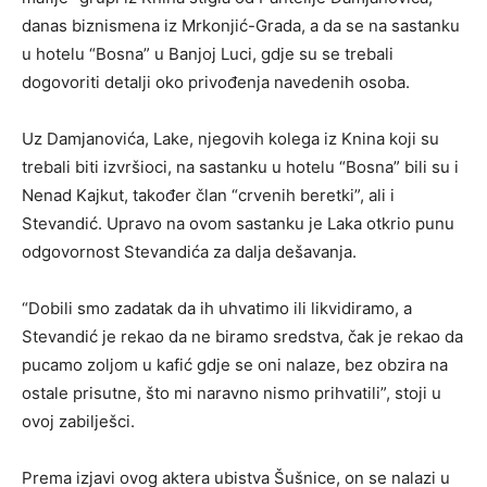
danas biznismena iz Mrkonjić-Grada, a da se na sastanku
u hotelu “Bosna” u Banjoj Luci, gdje su se trebali
dogovoriti detalji oko privođenja navedenih osoba.
Uz Damjanovića, Lake, njegovih kolega iz Knina koji su
trebali biti izvršioci, na sastanku u hotelu “Bosna” bili su i
Nenad Kajkut, također član “crvenih beretki”, ali i
Stevandić. Upravo na ovom sastanku je Laka otkrio punu
odgovornost Stevandića za dalja dešavanja.
“Dobili smo zadatak da ih uhvatimo ili likvidiramo, a
Stevandić je rekao da ne biramo sredstva, čak je rekao da
pucamo zoljom u kafić gdje se oni nalaze, bez obzira na
ostale prisutne, što mi naravno nismo prihvatili”, stoji u
ovoj zabilješci.
Prema izjavi ovog aktera ubistva Šušnice, on se nalazi u