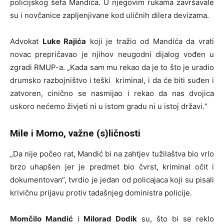
policijskog šefa Mandića. U njegovim rukama završavale
su i novčanice zapljenjivane kod uličnih dilera devizama.
Advokat
Luke Rajića
koji je tražio od Mandića da vrati
novac prepričavao je njihov neugodni dijalog vođen u
zgradi RMUP-a. „Kada sam mu rekao da je to što je uradio
drumsko razbojništvo i teški kriminal, i da će biti suđen i
zatvoren, cinično se nasmijao i rekao da nas dvojica
uskoro nećemo živjeti ni u istom gradu ni u istoj državi.“
Mile i Momo, važne (s)ličnosti
„Da nije počeo rat, Mandić bi na zahtjev tužilaštva bio vrlo
brzo uhapšen jer je predmet bio čvrst, kriminal očit i
dokumentovan“, tvrdio je jedan od policajaca koji su pisali
krivičnu prijavu protiv tadašnjeg doministra policije.
Momčilo Mandić
i
Milorad Dodik
su, što bi se reklo