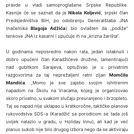
pravde u vladi samoproglašene Srpske Republike.
Kasnije će se saznati da je
Nikola Koljević
, srpski član
Predsjedništva BiH, po odobrenju Generalštaba JNA
(načelnika
Blagoja Adžića
) bio ovlašten da „podiže“
tenkove JNA iz kasarni i upućuje ih na „krizna žarišta“.
U godinama neposredno nakon rata, jedan istaknuti i
dobro upućeni član Karadžićeve družine, lamentirajući
nad gubitkom Sarajeva, optuživao je u privatnim
razgovorima za taj neprežaljeni ratni zijan
Momčila
Mandića
. „Momo je sve zajebo svojim ishitrenim
napadom na Školu na Vracama, kojeg je organizovao
skoro privatno, u svakom slučaju preuranjeno i brzopleto.
Taj se napad nije uklapao u kratkoročne, taktičke planove
rukovodstva SDS-a (Karadžić sa porodicom se tada još
uvijek nalazio u gradu, u Holiday Innu), ali kad je već
planuo sukob nije bilo drugog izbora nego da se aktiviraju