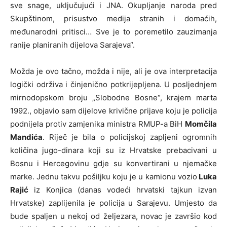
sve snage, uključujući i JNA. Okupljanje naroda pred
Skupštinom, prisustvo medija stranih i domaćih,
međunarodni pritisci… Sve je to poremetilo zauzimanja
ranije planiranih dijelova Sarajeva“.
Možda je ovo tačno, možda i nije, ali je ova interpretacija
logički održiva i činjenično potkrijepljena. U posljednjem
mirnodopskom broju „Slobodne Bosne“, krajem marta
1992., objavio sam dijelove krivične prijave koju je policija
podnijela protiv zamjenika ministra RMUP-a BiH
Momčila
Mandića
. Riječ je bila o policijskoj zapljeni ogromnih
količina jugo-dinara koji su iz Hrvatske prebacivani u
Bosnu i Hercegovinu gdje su konvertirani u njemačke
marke. Jednu takvu pošiljku koju je u kamionu vozio
Luka
Rajić
iz Konjica (danas vodeći hrvatski tajkun izvan
Hrvatske) zaplijenila je policija u Sarajevu. Umjesto da
bude spaljen u nekoj od željezara, novac je završio kod