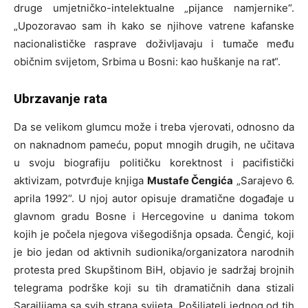
druge umjetničko-intelektualne „pijance namjernike“.
„Upozoravao sam ih kako se njihove vatrene kafanske
nacionalističke rasprave doživljavaju i tumače među
običnim svijetom, Srbima u Bosni: kao huškanje na rat“.
Ubrzavanje rata
Da se velikom glumcu može i treba vjerovati, odnosno da
on naknadnom pameću, poput mnogih drugih, ne učitava
u svoju biografiju političku korektnost i pacifistički
aktivizam, potvrđuje knjiga
Mustafe Čengića
„Sarajevo 6.
aprila 1992“. U njoj autor opisuje dramatične događaje u
glavnom gradu Bosne i Hercegovine u danima tokom
kojih je počela njegova višegodišnja opsada. Čengić, koji
je bio jedan od aktivnih sudionika/organizatora narodnih
protesta pred Skupštinom BiH, objavio je sadržaj brojnih
telegrama podrške koji su tih dramatičnih dana stizali
Sarajlijama sa svih strana svijeta. Pošiljatelj jednog od tih