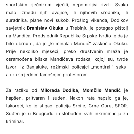
sportskim rječnikom, vječiti, nepomirljivi rivali. Svako
malo između njih dvojice, ili njihovih srodnika, ili
suradnika, plane novi sukob. Prošlog vikenda, Dodikov
savjetnik
Branislav Okuka
u Trebinju je potegao pištolj
na Mandića. Predsjednik Republike Srpske tvrdio je da je
bilo obrnuto, da je „kriminalac Mandić“ zaskočio Okuku.
Prije nekoliko mjeseci, preko društvenih mreža je
osramoćena bliska Mandićeva rođaka, kojoj su, tvrde
izvori iz Banjaluke, režimski policajci „montirali“ seks-
aferu sa jednim tamošnjim profesorom.
Za razliku od
Milorada Dodika
,
Momčilo Mandić
je
hapšen, pritvaran i suđen. Nakon rata hapsio ga je,
takoreći, ko je stigao: policija Srbije, Crne Gore, SFOR.
Suđen je u Beogradu i oslobođen svih inkriminacija za
kriminal.