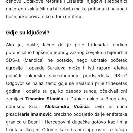
osnovu Dodikove retorike i „išareta“ njegovi sljedbenici
na terenu zaključili da bi trebalo malko pritisnuti i nalupati
bošnjačke povratnike u tom entitetu.
Gdje su ključevi?
Ako je, dakle, tačno da je prije tridesetak godina
potencijalno hapšenje jednog važnog čovjeka u hijerarhiji
SDS-a (Mandića) ne potaklo, nego ubrzalo početak
agresije i opsade Sarajeva, može li isti razorni efekat
polučiti zakonsko sankcioniranje predsjednika RS-a?
Odgovor se nalazi tamo gdje se nalazio i prije tridesetak
godina i odakle su ga, ko ozebao sunce, očekivali oni
zemljaci
Tihomira Stanića
u Dubici: dakle u Beogradu,
odnosno Srbiji
Aleksandra Vučića
. Ovih je dana
pisac
Haris Imamović
precizno podsjetio da je entitetska
granica u Bosni i Hercegovini dugačka gotovo kao linija
fronta u Ukrajini. O tome, kako braniti taj prostor u slučaju