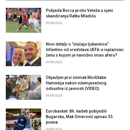
Pobjeda Borca protiv Veleža u sjeni
skandiranja Ratku Mladiću
09/08/2026
Novi detalji o “slučaju ljubavnica”:
Infantino od sredstava UEFA-e isplaćivao
ženu s kojom je navodno imao aferu?
09/08/2026
Objavljen prvi snimak Modžtabe
Hamneija nakon višemjesečnog
odsustva iz javnosti (VIDEO)
09/08/2026
Eurobasket: Bh. kadeti pobijedili
Bugarsku, Mak Omerović upisao 35
poena
09/08/2026