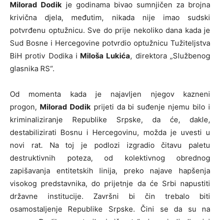
Milorad Dodik
je godinama bivao sumnjičen za brojna
krivična djela, međutim, nikada nije imao sudski
potvrđenu optužnicu. Sve do prije nekoliko dana kada je
Sud Bosne i Hercegovine potvrdio optužnicu Tužiteljstva
BiH protiv Dodika i
Miloša Lukića
, direktora „Službenog
glasnika RS“.
Od momenta kada je najavljen njegov kazneni
progon,
Milorad Dodik
prijeti da bi suđenje njemu bilo i
kriminaliziranje Republike Srpske, da će, dakle,
destabilizirati Bosnu i Hercegovinu, možda je uvesti u
novi rat. Na toj je podlozi izgradio čitavu paletu
destruktivnih poteza, od kolektivnog obrednog
zapišavanja entitetskih linija, preko najave hapšenja
visokog predstavnika, do prijetnje da će Srbi napustiti
državne institucije. Završni bi čin trebalo biti
osamostaljenje Republike Srpske. Čini se da su na