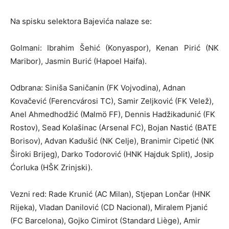
Na spisku selektora Bajevića nalaze se:
Golmani: Ibrahim Šehić (Konyaspor), Kenan Pirić (NK
Maribor), Jasmin Burić (Hapoel Haifa).
Odbrana: Siniša Saničanin (FK Vojvodina), Adnan
Kovačević (Ferencvárosi TC), Samir Zeljković (FK Velež),
Anel Ahmedhodžić (Malmö FF), Dennis Hadžikadunić (FK
Rostov), Sead Kolašinac (Arsenal FC), Bojan Nastić (BATE
Borisov), Advan Kadušić (NK Celje), Branimir Cipetić (NK
Široki Brijeg), Darko Todorović (HNK Hajduk Split), Josip
Ćorluka (HŠK Zrinjski).
Vezni red: Rade Krunić (AC Milan), Stjepan Lončar (HNK
Rijeka), Vladan Danilović (CD Nacional), Miralem Pjanić
(FC Barcelona), Gojko Cimirot (Standard Liège), Amir