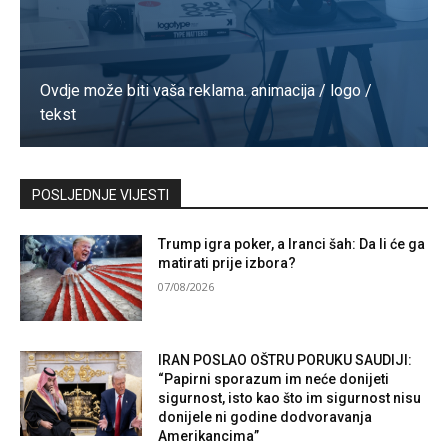
Ovdje može biti vaša reklama. animacija / logo /
tekst
Kontaktirajte nas
POSLJEDNJE VIJESTI
Trump igra poker, a Iranci šah: Da li će ga
matirati prije izbora?
07/08/2026
IRAN POSLAO OŠTRU PORUKU SAUDIJI:
“Papirni sporazum im neće donijeti
sigurnost, isto kao što im sigurnost nisu
donijele ni godine dodvoravanja
Amerikancima”