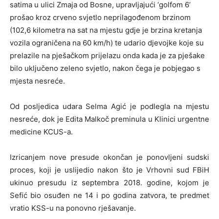
satima u ulici Zmaja od Bosne, upravljajući ‘golfom 6’
prošao kroz crveno svjetlo neprilagođenom brzinom
(102,6 kilometra na sat na mjestu gdje je brzina kretanja
vozila ograničena na 60 km/h) te udario djevojke koje su
prelazile na pješačkom prijelazu onda kada je za pješake
bilo uključeno zeleno svjetlo, nakon čega je pobjegao s
mjesta nesreće.
Od posljedica udara Selma Agić je podlegla na mjestu
nesreće, dok je Edita Malkoč preminula u Klinici urgentne
medicine KCUS-a.
Izricanjem nove presude okončan je ponovljeni sudski
proces, koji je uslijedio nakon što je Vrhovni sud FBiH
ukinuo presudu iz septembra 2018. godine, kojom je
Sefić bio osuđen ne 14 i po godina zatvora, te predmet
vratio KSS-u na ponovno rješavanje.