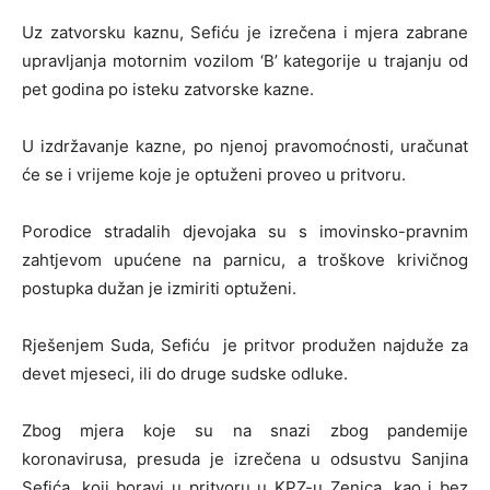
Uz zatvorsku kaznu, Sefiću je izrečena i mjera zabrane
upravljanja motornim vozilom ‘B’ kategorije u trajanju od
pet godina po isteku zatvorske kazne.
U izdržavanje kazne, po njenoj pravomoćnosti, uračunat
će se i vrijeme koje je optuženi proveo u pritvoru.
Porodice stradalih djevojaka su s imovinsko-pravnim
zahtjevom upućene na parnicu, a troškove krivičnog
postupka dužan je izmiriti optuženi.
Rješenjem Suda, Sefiću je pritvor produžen najduže za
devet mjeseci, ili do druge sudske odluke.
Zbog mjera koje su na snazi zbog pandemije
koronavirusa, presuda je izrečena u odsustvu Sanjina
Sefića, koji boravi u pritvoru u KPZ-u Zenica, kao i bez