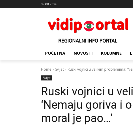
09.08.2026.
POČETNA
NOVOSTI
KOLUMNE
L
Home
Svijet
Ruski vojnici u velikim problemima: ‘Nema
Svijet
Ruski vojnici u ve
‘Nemaju goriva i or
moral je pao…‘