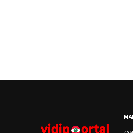
MA
Za v