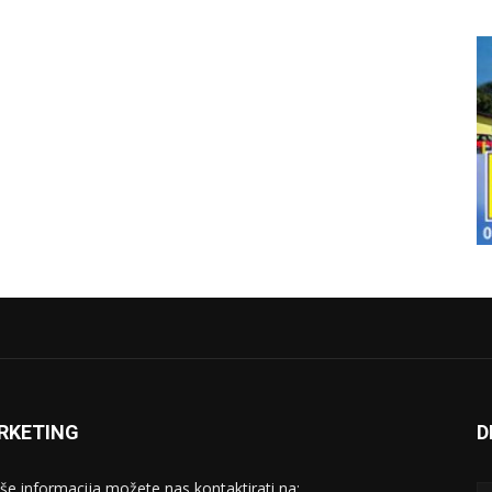
RKETING
D
iše informacija možete nas kontaktirati na: