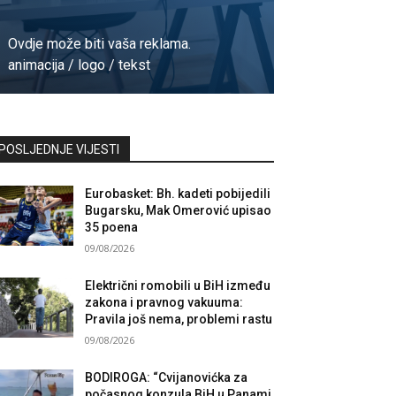
Ovdje može biti vaša reklama.
animacija / logo / tekst
Kontaktirajte nas
POSLJEDNJE VIJESTI
Eurobasket: Bh. kadeti pobijedili
Bugarsku, Mak Omerović upisao
35 poena
09/08/2026
Električni romobili u BiH između
zakona i pravnog vakuuma:
Pravila još nema, problemi rastu
09/08/2026
BODIROGA: “Cvijanovićka za
počasnog konzula BiH u Panami