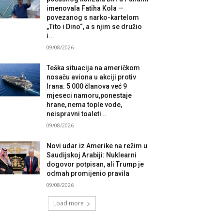
imenovala Fatiha Kola —
povezanog s narko-kartelom
„Tito i Dino“, a s njim se družio
i...
09/08/2026
Teška situacija na američkom
nosaču aviona u akciji protiv
Irana: 5 000 članova već 9
mjeseci namoru,ponestaje
hrane, nema tople vode,
neispravni toaleti…
09/08/2026
Novi udar iz Amerike na režim u
Saudijskoj Arabiji: Nuklearni
dogovor potpisan, ali Trump je
odmah promijenio pravila
09/08/2026
Load more