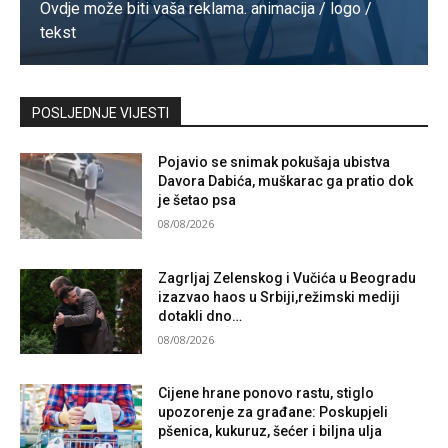
Ovdje može biti vaša reklama. animacija / logo /
tekst
Kontaktirajte nas
POSLJEDNJE VIJESTI
Pojavio se snimak pokušaja ubistva
Davora Dabića, muškarac ga pratio dok
je šetao psa
08/08/2026
Zagrljaj Zelenskog i Vučića u Beogradu
izazvao haos u Srbiji,režimski mediji
dotakli dno…
08/08/2026
Cijene hrane ponovo rastu, stiglo
upozorenje za građane: Poskupjeli
pšenica, kukuruz, šećer i biljna ulja