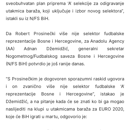
sveobuhvatan plan priprema ‘A’ selekcije za odigravanje
utakmica baraža, koji uključuje i izbor novog selektora”,
istakli su iz N/FS BiH.
Da Robert Prosinečki više nije selektor fudbalske
reprezentacije Bosne i Hercegovine, za Anadolu Agency
(AA) Adnan Džemidžić, generalni sekretar
Nogometnog/Fudbalskog saveza Bosne i Hercegovine
(N/FS BiH) potvrdio je još ranije danas.
“S Prosinečkim je dogovoren sporazumni raskid ugovora
i on zvanično više nije selektor fudbalske ‘A’
reprezentacije Bosne i Hercegovine”, istakao je
Džemidžić, a na pitanje kada će se znati ko bi ga mogao
naslijediti na klupi u utakmicama baraža za EURO 2020,
koje će BiH igrati u martu, odgovorio je: