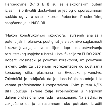
Hercegovine (N/FS BiH) su se elektronskim putem
izjasnili i prihvatili dostavljeni prijedlog o sporazumnom
raskidu ugovora sa selektorom Robertom Prosinečkim,
saopšteno je iz N/FS BiH.
“Nakon konstruktivnog razgovora, izvršenih analiza i
potencijalnih planova, postignut je visok nivo saglasnosti
i razumijevanja, a sve s ciljem doprinosa ostvarivanju
rezultatskog uspjeha u baražu kvalifikacija za EURO 2020.
Robert Prosinečki je pokazao korektnost, uz pokazanu
iskrenu želju za uspjehom reprezentacije do postizanja
konačnog cilja, plasmana na Evropsko prvenstvo.
Zajednički je zaključak da je dosadašnja saradnja bila
veoma profesionalna i kooperativna. Ovim putem N/FS
BiH upućuje iskrene želje Prosinečkom u njegovom
daljem profesionalnom radu i angažmanu. Na sjednici je
zaključeno da je u razumnom roku potrebno izraditi