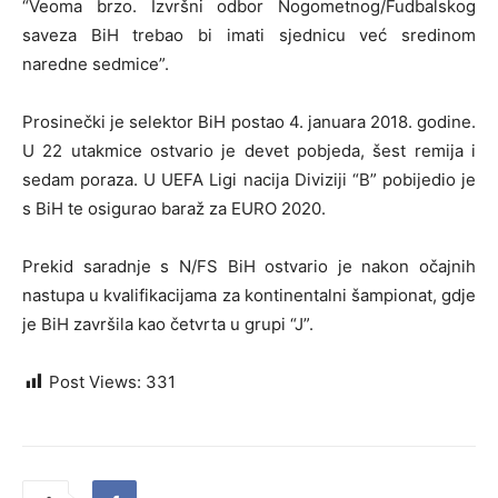
“Veoma brzo. Izvršni odbor Nogometnog/Fudbalskog
saveza BiH trebao bi imati sjednicu već sredinom
naredne sedmice”.
Prosinečki je selektor BiH postao 4. januara 2018. godine.
U 22 utakmice ostvario je devet pobjeda, šest remija i
sedam poraza. U UEFA Ligi nacija Diviziji “B” pobijedio je
s BiH te osigurao baraž za EURO 2020.
Prekid saradnje s N/FS BiH ostvario je nakon očajnih
nastupa u kvalifikacijama za kontinentalni šampionat, gdje
je BiH završila kao četvrta u grupi “J”.
Post Views:
331