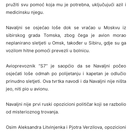
pružiti svu pomoć koja mu je potrebna, uključujući azil i
medicinsku njegu.
Navaljni se osjećao loše dok se vraćao u Moskvu iz
sibirskog grada Tomska, zbog čega je avion morao
neplanirano sletjeti u Omsk, također u Sibiru, gdje su ga
vozilom hitne pomoći prevezli u bolnicu.
Avioprevoznik “S7” je saopćio da se Navaljni počeo
osjećati loše odmah po polijetanju i kapetan je odlučio
prinudno sletjeti. Ova tvrtka navodi i da Navaljni nije ništa
jeo, niti pio u avionu.
Navaljni nije prvi ruski opozicioni političar koji se razbolio
od misterioznog trovanja.
Osim Aleksandra Litvinjenka i Pjotra Verzilova, opozicioni