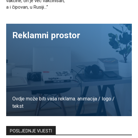
vakcine, on je već vakcinisan,
a i čipovan, u Rusiji…”
Reklamni prostor
Ovdje može biti vaša reklama. animacija / logo /
tekst
Kontaktirajte nas
POSLJEDNJE VIJESTI