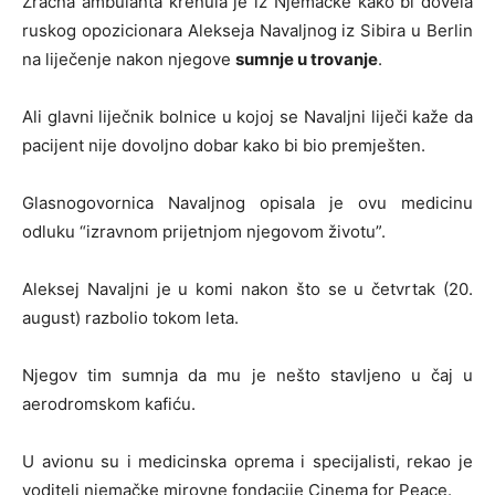
Zračna ambulanta krenula je iz Njemačke kako bi dovela
ruskog opozicionara Alekseja Navaljnog iz Sibira u Berlin
na liječenje nakon njegove
sumnje u trovanje
.
Ali glavni liječnik bolnice u kojoj se Navaljni liječi kaže da
pacijent nije dovoljno dobar kako bi bio premješten.
Glasnogovornica Navaljnog opisala je ovu medicinu
odluku “izravnom prijetnjom njegovom životu”.
Aleksej Navaljni je u komi nakon što se u četvrtak (20.
august) razbolio tokom leta.
Njegov tim sumnja da mu je nešto stavljeno u čaj u
aerodromskom kafiću.
U avionu su i medicinska oprema i specijalisti, rekao je
voditelj njemačke mirovne fondacije Cinema for Peace.