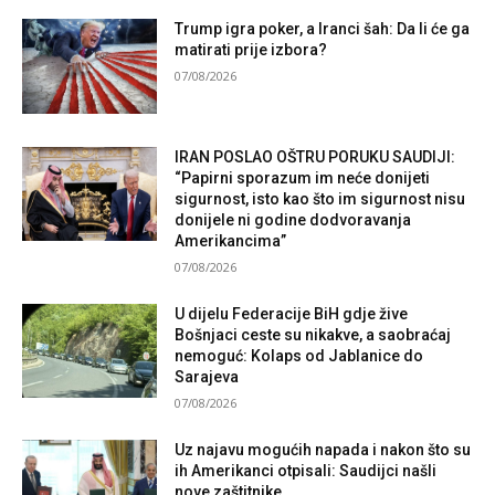
Trump igra poker, a Iranci šah: Da li će ga
matirati prije izbora?
07/08/2026
IRAN POSLAO OŠTRU PORUKU SAUDIJI:
“Papirni sporazum im neće donijeti
sigurnost, isto kao što im sigurnost nisu
donijele ni godine dodvoravanja
Amerikancima”
07/08/2026
U dijelu Federacije BiH gdje žive
Bošnjaci ceste su nikakve, a saobraćaj
nemoguć: Kolaps od Jablanice do
Sarajeva
07/08/2026
Uz najavu mogućih napada i nakon što su
ih Amerikanci otpisali: Saudijci našli
nove zaštitnike