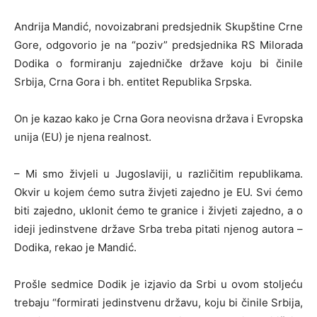
Andrija Mandić, novoizabrani predsjednik Skupštine Crne
Gore, odgovorio je na “poziv” predsjednika RS Milorada
Dodika o formiranju zajedničke države koju bi činile
Srbija, Crna Gora i bh. entitet Republika Srpska.
On je kazao kako je Crna Gora neovisna država i Evropska
unija (EU) je njena realnost.
– Mi smo živjeli u Jugoslaviji, u različitim republikama.
Okvir u kojem ćemo sutra živjeti zajedno je EU. Svi ćemo
biti zajedno, uklonit ćemo te granice i živjeti zajedno, a o
ideji jedinstvene države Srba treba pitati njenog autora –
Dodika, rekao je Mandić.
Prošle sedmice Dodik je izjavio da Srbi u ovom stoljeću
trebaju “formirati jedinstvenu državu, koju bi činile Srbija,